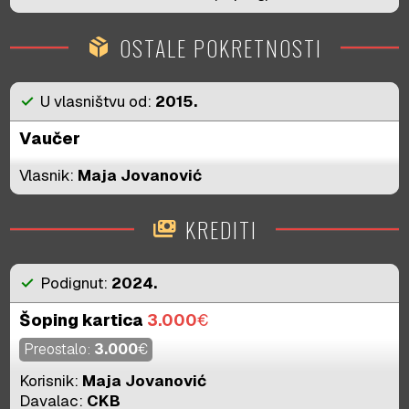
OSTALE POKRETNOSTI
package_2
check
U vlasništvu od:
2015.
Vaučer
Vlasnik:
Maja Jovanović
KREDITI
payments
check
Podignut:
2024.
Šoping kartica
3.000
€
Preostalo:
3.000
€
Korisnik:
Maja Jovanović
Davalac:
CKB