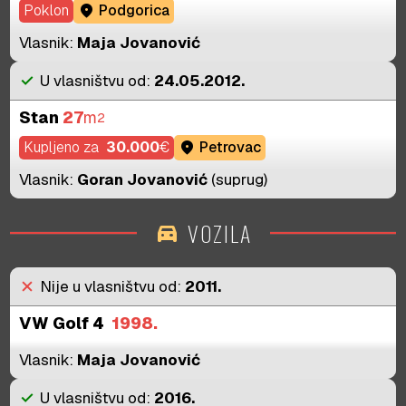
Poklon
location_on
Podgorica
Vlasnik:
Maja Jovanović
check
U vlasništvu od:
24.05.2012.
Stan
27
m
2
Kupljeno za
30.000
€
location_on
Petrovac
Vlasnik:
Goran Jovanović
(suprug)
VOZILA
directions_car
close
Nije u vlasništvu od:
2011.
VW Golf 4
1998.
Vlasnik:
Maja Jovanović
check
U vlasništvu od:
2016.