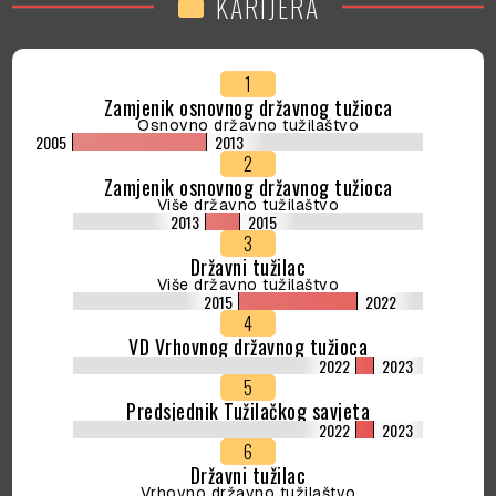
KARIJERA
work
Marovićem, donijeti zakonito i u skladu sa Zakonom
o krivičnom postupku.
1
Zamjenik osnovnog državnog tužioca
Osnovno državno tužilaštvo
2005
2013
2
Zamjenik osnovnog državnog tužioca
Više državno tužilaštvo
2013
2015
3
Državni tužilac
Više državno tužilaštvo
2015
2022
4
VD Vrhovnog državnog tužioca
2022
2023
5
Predsjednik Tužilačkog savjeta
2022
2023
6
Državni tužilac
Vrhovno državno tužilaštvo