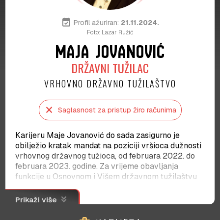
event_available
Profil ažuriran:
21.11.2024.
Foto: Lazar Ružić
MAJA JOVANOVIĆ
DRŽAVNI TUŽILAC
VRHOVNO DRŽAVNO TUŽILAŠTVO
close
Saglasnost za pristup žiro računima
Karijeru Maje Jovanović do sada zasigurno je
obilježio kratak mandat na poziciji vršioca dužnosti
vrhovnog državnog tužioca, od februara 2022. do
februara 2023. godine. Za vrijeme obavljanja
funkcije u Osnovnom i Višem državnom tužilaštvu
uglavnom je vodila slučajeve iz oblasti krvnih
delikata. Za vrijeme predsjedavanja Tužilačkim
keyboard_double_arrow_down
Prikaži više
savjetom potpisala je odluku po kojoj su sporazumi
o priznanju krivice, potpisani sa Svetozarom