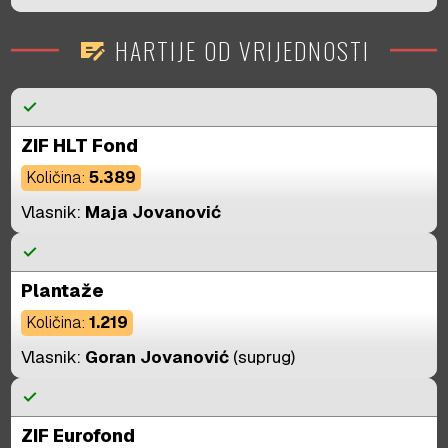
HARTIJE OD VRIJEDNOSTI
checkbook
check
ZIF HLT Fond
Količina:
5.389
Vlasnik:
Maja Jovanović
check
Plantaže
Količina:
1.219
Vlasnik:
Goran Jovanović
(suprug)
check
ZIF Eurofond