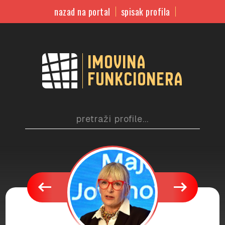
nazad na portal
spisak profila
imovina
funkcionera
west
east