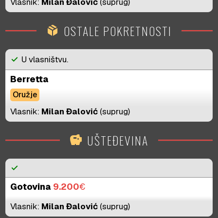
Vlasnik:
Milan Đalović
(suprug)
OSTALE POKRETNOSTI
package_2
check
U vlasništvu.
Berretta
Oružje
Vlasnik:
Milan Đalović
(suprug)
UŠTEĐEVINA
savings
check
Gotovina
9.200
€
Vlasnik:
Milan Đalović
(suprug)