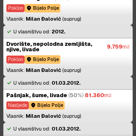
Poklon
location_on
Bijelo Polje
Vlasnik:
Milan Đalović
(suprug)
check
U vlasništvu od:
2012.
Dvorište, nepolodna zemljišta,
9.759
m
2
njive, livade
Poklon
location_on
Bijelo Polje
Vlasnik:
Milan Đalović
(suprug)
check
U vlasništvu od:
01.03.2012.
Pašnjak, šume, livade
(
50
%)
81.360
m
2
Nasljeđe
location_on
Bijelo Polje
Vlasnik:
Milan Đalović
(suprug)
check
U vlasništvu od:
01.03.2012.