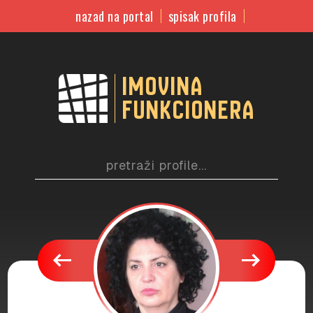
nazad na portal
spisak profila
imovina
funkcionera
west
east