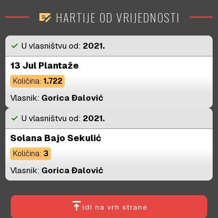
HARTIJE OD VRIJEDNOSTI
checkbook
check
U vlasništvu od:
2021.
13 Jul Plantaže
Količina:
1.722
Vlasnik:
Gorica Đalović
check
U vlasništvu od:
2021.
Solana Bajo Sekulić
Količina:
3
Vlasnik:
Gorica Đalović
vertical_align_top
idi na vrh strane