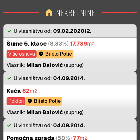
2018.
1.534
€
2011.
7.200
€
NEKRETNINE
home
2017.
1.408
€
2016.
1.529
€
2015.
1.137
€
check
U vlasništvu od:
09.02.202012.
2014.
1.100
€
Šume 5. klase
(
8.33
%)
17.739
m
2
2013.
1.485
€
Više osnova
location_on
Bijelo Polje
2012.
1.500
€
2011.
2.100
€
Vlasnik:
Milan Đalović
(suprug)
check
U vlasništvu od:
04.09.2014.
Kuća
62
m
2
Poklon
location_on
Bijelo Polje
Vlasnik:
Milan Đalović
(suprug)
check
U vlasništvu od:
04.09.2014.
Pomoćna zgrada
(
50
%)
77
m
2