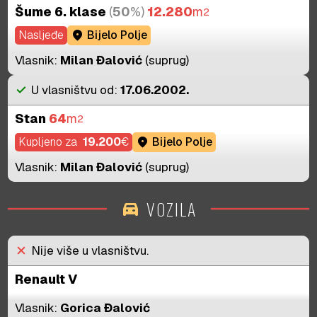
Šume 6. klase
(
50
%)
12.280
m
2
Nasljeđe
location_on
Bijelo Polje
Vlasnik:
Milan Đalović
(suprug)
check
U vlasništvu od:
17.06.2002.
Stan
64
m
2
Kupljeno za
19.200
€
location_on
Bijelo Polje
Vlasnik:
Milan Đalović
(suprug)
VOZILA
directions_car
close
Nije više u vlasništvu.
Renault V
Vlasnik:
Gorica Đalović