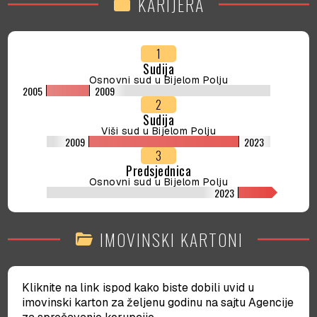
KARIJERA
work
oslobodilo Safeta Kalića i članove njegove porodice
optužbe da su počinili krivično djelo Pranje novca.
U tom vijeću su, pored Đalović, bili sudije i Vidomir
1
Bošković, kao predsjedavajući, i član vijeća Šefkija
Sudija
Đešević.
Osnovni sud u Bijelom Polju
2005
2009
U toku 2021. godine prijavljivala se na konkurs
2
Sudskog savjeta za sudiju Vrhovnog suda, ali i za
Sudija
predsjednika Upravnog suda.
Viši sud u Bijelom Polju
2009
2023
3
U avgustu 2023. godine izabrana je za predsjednicu
Predsjednica
Osnovnog suda u Bijelom Polju.
Osnovni sud u Bijelom Polju
2023
IMOVINSKI KARTONI
folder_open
Kliknite na link ispod kako biste dobili uvid u
imovinski karton za željenu godinu na sajtu Agencije