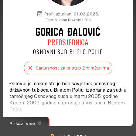
event_available
Profil ažuriran:
01.03.2025.
Foto: Milovan Novović / Dan
GORICA ĐALOVIĆ
PREDSJEDNICA
OSNOVNI SUD BIJELO POLJE
close
Saglasnost za pristup žiro računima
Đalović je, nakon što je bila savjetnik osnovnog
državnog tužioca u Bijelom Polju, izabrana za sudiju
tamošnjeg Osnovnog suda u martu 2005. godine.
Krajem 2009. godine napreduje u Viši sud u Bijelom
Polju.
U narednim godinama postupa kao istražni sudija i
keyboard_double_arrow_down
Prikaži više
portparol tog suda, ali i sudi u predmetima ubistava
i trgovine drogom. Bila je član vijeća sudija koje je