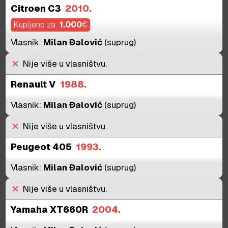
Citroen C3
2010.
Kupljeno za
1.000
€
Vlasnik:
Milan Đalović
(suprug)
close
Nije više u vlasništvu.
Renault V
1988.
Vlasnik:
Milan Đalović
(suprug)
close
Nije više u vlasništvu.
Peugeot 405
1993.
Vlasnik:
Milan Đalović
(suprug)
close
Nije više u vlasništvu.
Yamaha XT660R
2004.