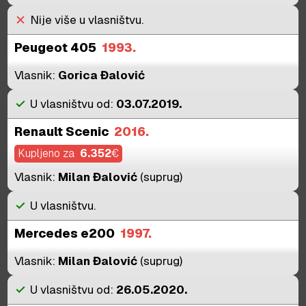
close
Nije više u vlasništvu.
Peugeot 405
1993.
Vlasnik:
Gorica Đalović
check
U vlasništvu od:
03.07.2019.
Renault Scenic
2016.
Kupljeno za
6.352
€
Vlasnik:
Milan Đalović
(suprug)
check
U vlasništvu.
Mercedes e200
1997.
Vlasnik:
Milan Đalović
(suprug)
check
U vlasništvu od:
26.05.2020.