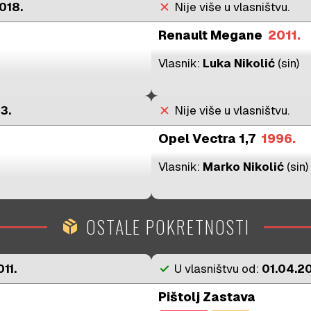
018.
close
Nije više u vlasništvu.
Renault Megane
2011.
Vlasnik:
Luka Nikolić
(sin)
13.
close
Nije više u vlasništvu.
Opel Vectra 1,7
1996.
Vlasnik:
Marko Nikolić
(sin)
OSTALE POKRETNOSTI
package_2
11.
check
U vlasništvu od:
01.04.20
Pištolj Zastava