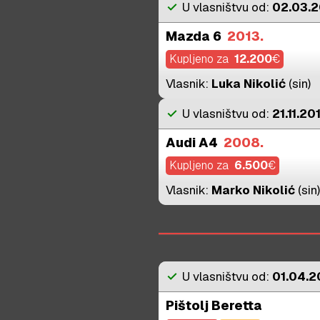
check
U vlasništvu od:
02.03.2
Mazda 6
2013.
Kupljeno za
12.200
€
Vlasnik:
Luka Nikolić
(sin)
check
U vlasništvu od:
21.11.20
Audi A4
2008.
Kupljeno za
6.500
€
Vlasnik:
Marko Nikolić
(sin)
check
U vlasništvu od:
01.04.20
Pištolj Beretta