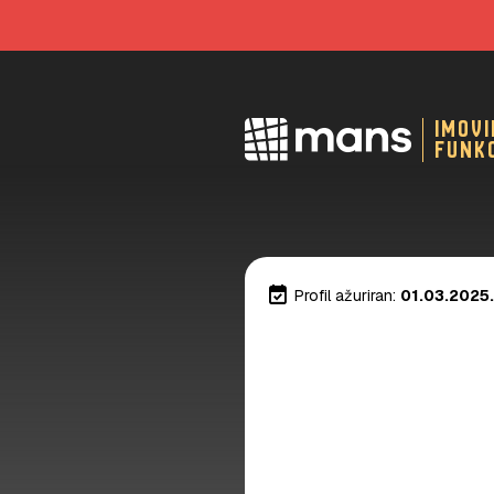
imov
funk
event_available
Profil ažuriran:
01.03.2025.