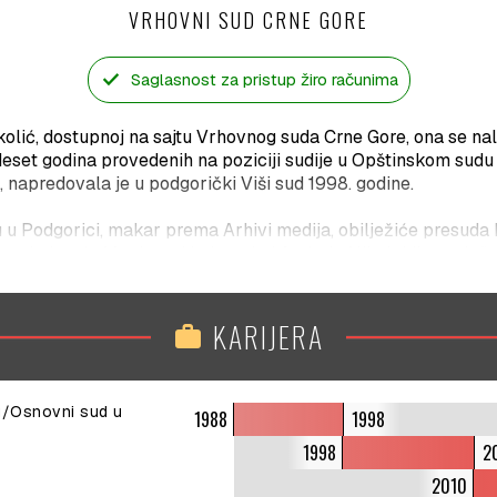
VRHOVNI SUD CRNE GORE
check
Saglasnost za pristup žiro računima
kolić, dostupnoj na sajtu Vrhovnog suda Crne Gore, ona se nal
deset godina provedenih na poziciji sudije u Opštinskom sudu
napredovala je u podgorički Viši sud 1998. godine.
 u Podgorici, makar prema Arhivi medija, obilježiće presuda k
a, a kojom je Monitoru i kolumnisti Andreju Nikolaidisu nalož
rici, a sve zbog pretrpljenih duševnih bolova i povrede čast
odine.
KARIJERA
work
zabrana je za sudiju Vrhovnog suda Crne Gore. U optužnici S
 Vesne Medenice, bivše predsjednice Vrhovnog suda Crne Gore
aranje kriminalne organizacije i niz drugih krivičnih djela, i
du/Osnovni sud u
jedok.
1988
1998
1998
2
a je, između ostalog, koristeći svoj službeni položaj posred
2010
 kompanije „Carine“, u vlasništvu Medeničinog kuma Čedomira