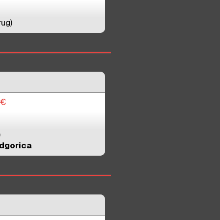
rug)
€
)
dgorica