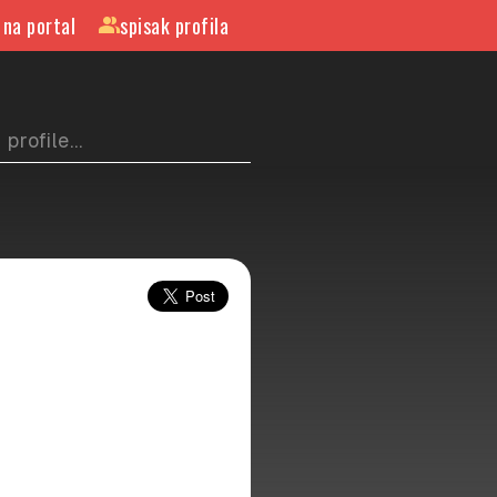
 na portal
spisak profila
group