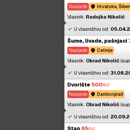
Nasljeđe
location_on
Hrvatska, Šibe
Vlasnik:
Radojka Nikolić
check
U vlasništvu od:
05.04.2
Šume, livade, pašnjaci
Nasljeđe
location_on
Cetinje
Vlasnik:
Obrad Nikolić
(sup
check
U vlasništvu od:
31.08.20
Dvorište
500
m
2
Nasljeđe
location_on
Danilovgrad
Vlasnik:
Obrad Nikolić
(sup
check
U vlasništvu od:
20.09.2
Stan
65
m
2