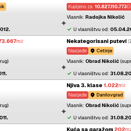
nik
Kupljeno za
10.827.110.773
D
Vlasnik:
Radojka Nikolić
012.
check
U vlasništvu od:
05.04.2
73.667
m
Nekategorisani putevi
(
2
Nasljeđe
location_on
Cetinje
rug)
Vlasnik:
Obrad Nikolić
(sup
11.
check
U vlasništvu od:
31.08.20
Njiva 3. klase
1.022
m
2
Nasljeđe
location_on
Danilovgrad
rug)
Vlasnik:
Obrad Nikolić
(sup
011.
check
U vlasništvu od:
31.08.20
Kuća sa garažom
202
m