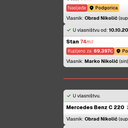
Nasljeđe
location_on
Podgorica
Vlasnik:
Obrad Nikolić
(sup
check
U vlasništvu od:
10.10.20
Stan
74
m
2
Kupljeno za
69.397
€
location_on
Po
Vlasnik:
Marko Nikolić
(sin)
check
U vlasništvu.
Mercedes Benz C 220
Vlasnik:
Obrad Nikolić
(sup