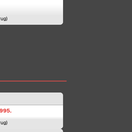
rug)
995.
rug)