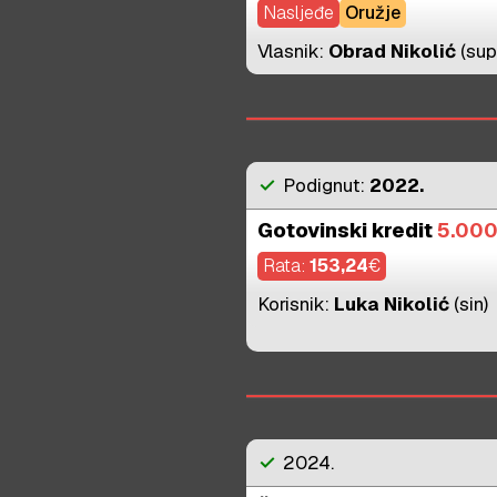
Nasljeđe
Oružje
Vlasnik:
Obrad Nikolić
(sup
check
Podignut:
2022.
Gotovinski kredit
5.00
Rata:
153,24
€
Korisnik:
Luka Nikolić
(sin)
check
2024.