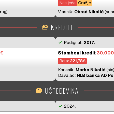
Nasljeđe
Oružje
rug)
Vlasnik:
Obrad Nikolić
(sup
KREDITI
payments
check
Podignut:
2017.
0
€
Stambeni kredit
30.000
Rata:
221,78
€
Korisnik:
Marko Nikolić
(sin
Davalac:
NLB banka AD Po
UŠTEĐEVINA
savings
check
2024.