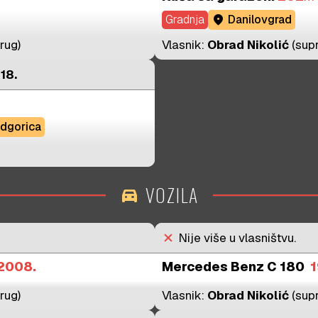
Gradnja
location_on
Danilovgrad
rug)
Vlasnik:
Obrad Nikolić
(sup
18.
dgorica
VOZILA
directions_car
close
Nije više u vlasništvu.
2008.
Mercedes Benz C 180
1
rug)
Vlasnik:
Obrad Nikolić
(sup