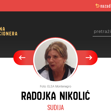
undo
nazad
ina
cionera
west
east
Foto: ELSA Montenegro
RADOJKA NIKOLIĆ
SUDIJA