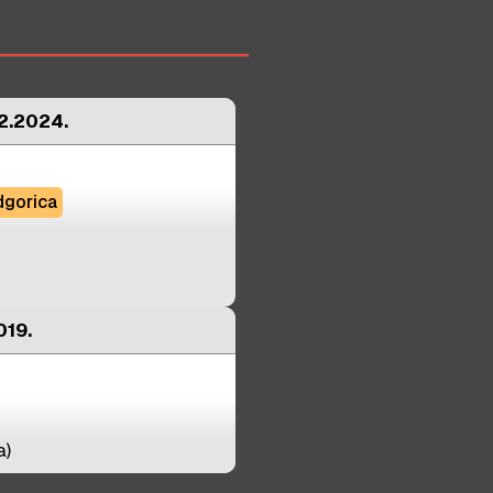
4.084
€
3.261
€
3.898
€
3.216
€
2.2024.
2.290
€
2.893
€
2.149
€
gorica
2.264
€
2.232
€
019.
a)