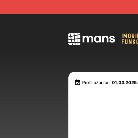
imov
funk
event_available
Profil ažuriran:
01.03.2025.