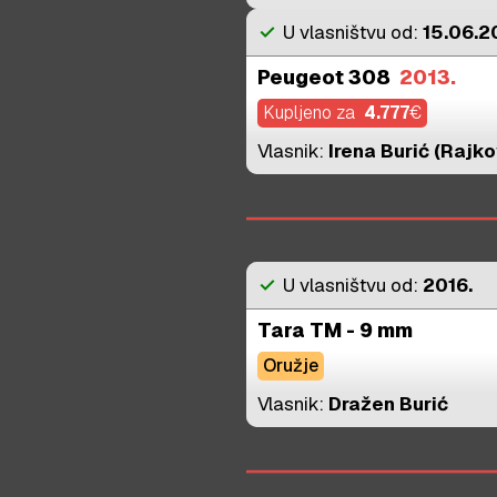
check
U vlasništvu od:
15.06.2
Peugeot 308
2013.
Kupljeno za
4.777
€
Vlasnik:
Irena Burić (Rajko
check
U vlasništvu od:
2016.
Tara TM - 9 mm
Oružje
Vlasnik:
Dražen Burić