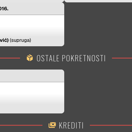
016.
vić)
(supruga)
OSTALE POKRETNOSTI
package_2
KREDITI
payments