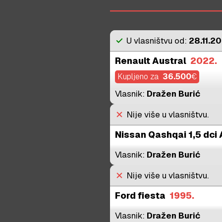
check
U vlasništvu od:
28.11.20
Renault Austral
2022.
Kupljeno za
36.500
€
Vlasnik:
Dražen Burić
close
Nije više u vlasništvu.
Nissan Qashqai 1,5 dci
Vlasnik:
Dražen Burić
close
Nije više u vlasništvu.
Ford fiesta
1995.
Vlasnik:
Dražen Burić