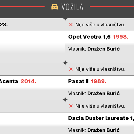
VOZILA
directions_car
23.
close
Nije više u vlasništvu.
Opel Vectra 1,6
1998.
Vlasnik:
Dražen Burić
close
Nije više u vlasništvu.
 Acenta
2014.
Pasat II
1989.
Vlasnik:
Dražen Burić
close
Nije više u vlasništvu.
Dacia Duster laureate 1
Vlasnik:
Dražen Burić