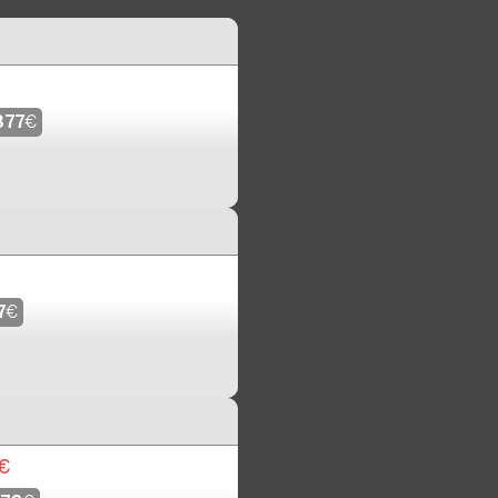
377
€
7
€
€