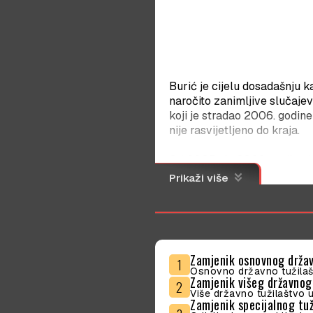
Burić je cijelu dosadašnju k
naročito zanimljive slučajev
koji je stradao 2006. godine
nije rasvijetljeno do kraja.
Od 2005. do 2008. godine je
imenovan za jednog od zamje
keyboard_double_arrow_down
Prikaži više
2014. godine izabran je za č
istraživali aferu „Telekom“,
dokumentaciju o tom slučaju,
Nakon što mu je istekao man
Zamjenik osnovnog drža
zamjenik Ivice Stankovića,
1
Osnovno državno tužilaš
Zamjenik višeg državnog
2
Dodatno, vodio je i izviđaj 
Više državno tužilaštvo 
Zamjenik specijalnog tu
povezane sa osuđenim nark