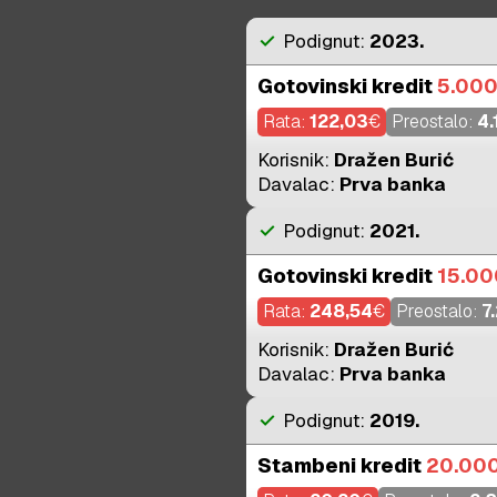
check
Podignut:
2023.
Gotovinski kredit
5.00
Rata:
122,03
€
Preostalo:
4.
Korisnik:
Dražen Burić
Davalac:
Prva banka
check
Podignut:
2021.
Gotovinski kredit
15.00
Rata:
248,54
€
Preostalo:
7
Korisnik:
Dražen Burić
Davalac:
Prva banka
check
Podignut:
2019.
Stambeni kredit
20.00