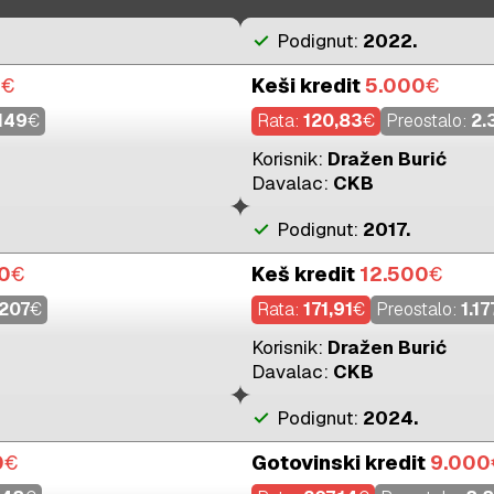
check
Podignut:
2022.
0
€
Keši kredit
5.000
€
149
€
Rata:
120,83
€
Preostalo:
2.
Korisnik:
Dražen Burić
Davalac:
CKB
check
Podignut:
2017.
0
€
Keš kredit
12.500
€
.207
€
Rata:
171,91
€
Preostalo:
1.17
Korisnik:
Dražen Burić
Davalac:
CKB
check
Podignut:
2024.
0
€
Gotovinski kredit
9.000