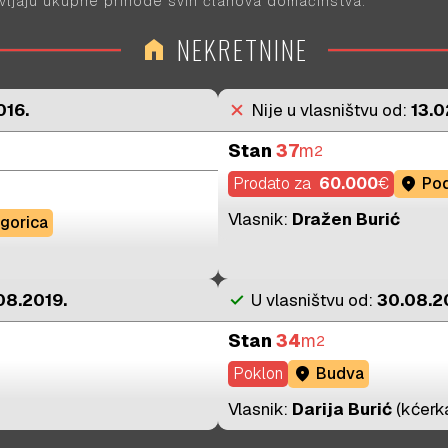
vljaju ukupne prihode svih članova domaćinstva.
2019.
-
2019.
2018.
NEKRETNINE
-
2018.
home
2017.
-
2017.
2016.
-
2016.
016.
close
Nije u vlasništvu od:
13.0
2015.
-
2015.
2014.
-
2014.
Stan
37
m
2
2013.
-
2013.
Prodato za
60.000
€
location_on
Pod
2012.
-
2012.
Vlasnik:
Dražen Burić
gorica
2011.
-
2011.
08.2019.
check
U vlasništvu od:
30.08.2
Stan
34
m
2
Poklon
location_on
Budva
Vlasnik:
Darija Burić
(kćerk