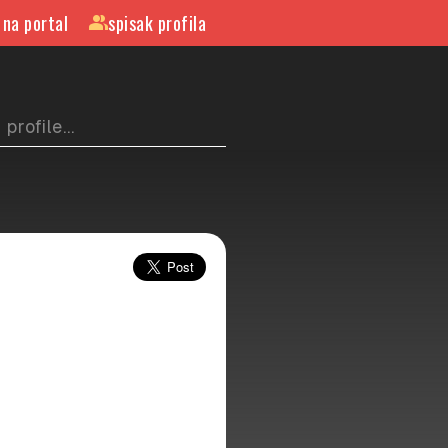
 na portal
spisak profila
group