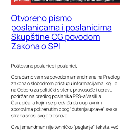
Otvoreno pismo
poslanicama i poslanicima
Skupštine CG povodom
Zakona o SPI
Poštovane poslanice i poslanici,
Obraćamo vam se povodom amandmana na Predlog
zakona o slobodnom pristupu informacijama, koji je
na Odboru za politički sistem, pravosuđe i upravu
podržan na predlog poslanika PES-a Vasilija
Čarapića, a kojim se predviđa da u upravnim
sporovima pokrenutim zbog “ćutanja uprave” svaka
strana snosi svoje troškove.
Ovaj amandman nije tehničko “peglanje” teksta, već