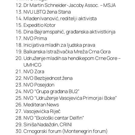
Dr Martin Schneider-Jacoby Assoc. – MSJA
NVU LBTQ žena Stana
Mladen Ivanović, reditelj i aktivista
Expeditio Kotor
Dina Bajramspahić, građanska aktivistkinja
NVO Prima
Inicijativa mladih za ljudska prava
Balkanska Istraživačka Mreža Crna Gora
Udruženje mladih sa hendikepom Crne Gore –
UMHCG
NVO Zora
NVO Bezbjednost žena
NVO Posejdon
NVO “Grupa građana BU2”
NVO “Udruženje Vasojevića Primorja i Boke”
Mediteran News
Vasojevićka Riječ
NVO ”Ekološki centar Delfin”
Siniša Nadaždin, CRINI
Crnogorski forum (Montenegrin forum)