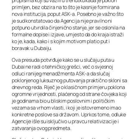
propisima koji su važili u trenutku kada je poklon
primljen, bez obzira na to što je kasnije formirana
nova institucija, poput ASK-a. Posebno je važno što
je sud konstatovao da Agencija nije pravilno ni
potpuno utvrdila činjenično stanje, jer se oslonila na
formalne dopise i izjave, umjesto da do kraja istraži
ko je, kada, kako i s kojim motivom platio put i
boravak u Dubaiju.
Ova presuda potvrđuje kako se u slučaju puta u
Dubai ne radi o tehničkoj grešci, već o svjesnoj
odluci ranijeg menadžmenta ASK-a da slučaj
poklonjenog luksuznog putovanja praktično skloni sa
dnevnog reda. Riječ je o klasičnom primjeru poklona
ogromne vrijednosti, plaćenog od strane čovjeka koji
je godinama bio u bliskim poslovnim i političkim
vezama sa vrhom vlasti, i koji je istovremeno imao
konkretne poslove sa državom. Uprkos tome, odluke
Agencije išle su isključivo u pravcu relativizacije i
zatvaranja ovog predmeta.