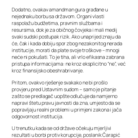
Dodatno, ovakav amandman gura građane u
nejednaku borbu sa državom. Organi vlasti
raspolažu budžetima, pravnim službama i
resursima, dok je za običnog čovjeka i mali medij
svaki sudski postupak rizik. Ako unaprijed znaju da
će, čak i kada dobiju spor zbog nezakonitog nerada
institucije, morati da plate svoje troškove – mnogi
neće ni pokušati. To je tiha, ali vrlo efikasna zabrana
pristupa informacijama: ne kroz eksplicitno “ne”, već
kroz finansijsko obeshrabrivanje.
Pritom, ovakvo rješenje svakako ne bi prošlo
provjeru pred Ustavnim sudom – samo je pitanje
zašto se predlagač uopšte odlučuje da namjerno
napravi štetu pravu javnosti da zna, umjesto da se
popravljaju realni problemi u primjeni zakona i jača
odgovornost institucija.
U trenutku kada se od države očekuju mjerljivi
rezultati u borbi protiv korupcije, poslanik Čarapić