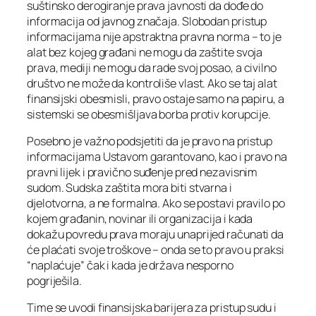
suštinsko derogiranje prava javnosti da dođe do
informacija od javnog značaja. Slobodan pristup
informacijama nije apstraktna pravna norma – to je
alat bez kojeg građani ne mogu da zaštite svoja
prava, mediji ne mogu da rade svoj posao, a civilno
društvo ne može da kontroliše vlast. Ako se taj alat
finansijski obesmisli, pravo ostaje samo na papiru, a
sistemski se obesmišljava borba protiv korupcije.
Posebno je važno podsjetiti da je pravo na pristup
informacijama Ustavom garantovano, kao i pravo na
pravni lijek i pravično suđenje pred nezavisnim
sudom. Sudska zaštita mora biti stvarna i
djelotvorna, a ne formalna. Ako se postavi pravilo po
kojem građanin, novinar ili organizacija i kada
dokažu povredu prava moraju unaprijed računati da
će plaćati svoje troškove – onda se to pravo u praksi
“naplaćuje” čak i kada je država nesporno
pogriješila.
Time se uvodi finansijska barijera za pristup sudu i