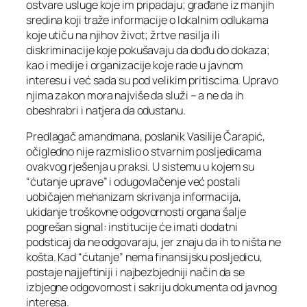
ostvare usluge koje im pripadaju; građane iz manjih
sredina koji traže informacije o lokalnim odlukama
koje utiču na njihov život; žrtve nasilja ili
diskriminacije koje pokušavaju da dođu do dokaza;
kao i medije i organizacije koje rade u javnom
interesu i već sada su pod velikim pritiscima. Upravo
njima zakon mora najviše da služi – a ne da ih
obeshrabri i natjera da odustanu.
Predlagač amandmana, poslanik Vasilije Čarapić,
očigledno nije razmislio o stvarnim posljedicama
ovakvog rješenja u praksi. U sistemu u kojem su
“ćutanje uprave” i odugovlačenje već postali
uobičajen mehanizam skrivanja informacija,
ukidanje troškovne odgovornosti organa šalje
pogrešan signal: institucije će imati dodatni
podsticaj da ne odgovaraju, jer znaju da ih to ništa ne
košta. Kad “ćutanje” nema finansijsku posljedicu,
postaje najjeftiniji i najbezbjedniji način da se
izbjegne odgovornost i sakriju dokumenta od javnog
interesa.