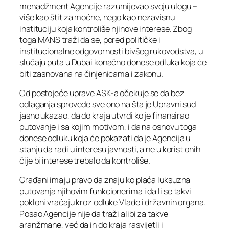
menadžment Agencije razumijevao svoju ulogu –
više kao štit za moćne, nego kao nezavisnu
instituciju koja kontroliše njihove interese. Zbog
toga MANS traži da se, pored političke i
institucionalne odgovornosti bivšeg rukovodstva, u
slučaju puta u Dubai konačno donese odluka koja će
biti zasnovana na činjenicama i zakonu.
Od postojeće uprave ASK-a očekuje se da bez
odlaganja sprovede sve ono na šta je Upravni sud
jasno ukazao, da do kraja utvrdi ko je finansirao
putovanje i sa kojim motivom, i da na osnovu toga
donese odluku koja će pokazati da je Agencija u
stanju da radi u interesu javnosti, a ne u korist onih
čije bi interese trebalo da kontroliše.
Građani imaju pravo da znaju ko plaća luksuzna
putovanja njihovim funkcionerima i da li se takvi
pokloni vraćaju kroz odluke Vlade i državnih organa.
Posao Agencije nije da traži alibi za takve
aranžmane, već da ih do kraja rasvijetli i