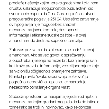
predlaže rješenje kojim upravo građanima i civilnom
društvu uskraćuje mogućnost da budu aktivni dio
sveukupnih napora da Crna Gora uspješno zatvori
pregovaračka poglavlja 23 i 24. Uspješno zatvaranje
ovih poglavlja nije moguće bez snažnih
mehanizama javne kontrole, dostupnosti
informacija i efikasne sudske zaštite – a ovaj
amandman ide direktno suprotno tom cilju.
Zato vas pozivamo da u plenumu ne podržite ovaj
amandman. Ako se već govori o sprečavanju
zloupotreba, rješenje ne može biti kažnjavanje svih
koji traže pravdu i informacije, već ciljane mjere koje
sankcionišu očigledno zlonamjerne zahtjeve.
Blanket pravilo “svako snosi svoje troškove” je
pogrešno, nepravično i opasno, jer nagrađuje
nezakonito ponašanje organa vlasti.
Slobodan pristup informacijama je jedan od rijetkih
mehanizama kojim građani mogu da dođu do istine o
tome kako se troši njihov novac, kako se donose