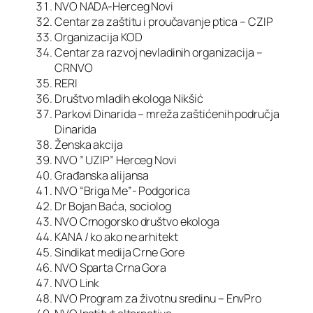
NVO NADA-Herceg Novi
Centar za zaštitu i proučavanje ptica – CZIP
Organizacija KOD
Centar za razvoj nevladinih organizacija –
CRNVO
RERI
Društvo mladih ekologa Nikšić
Parkovi Dinarida – mreža zaštićenih područja
Dinarida
Ženska akcija
NVO ” UZIP” Herceg Novi
Građanska alijansa
NVO “Briga Me”- Podgorica
Dr Bojan Baća, sociolog
NVO Crnogorsko društvo ekologa
KANA / ko ako ne arhitekt
Sindikat medija Crne Gore
NVO Sparta Crna Gora
NVO Link
NVO Program za životnu sredinu – EnvPro