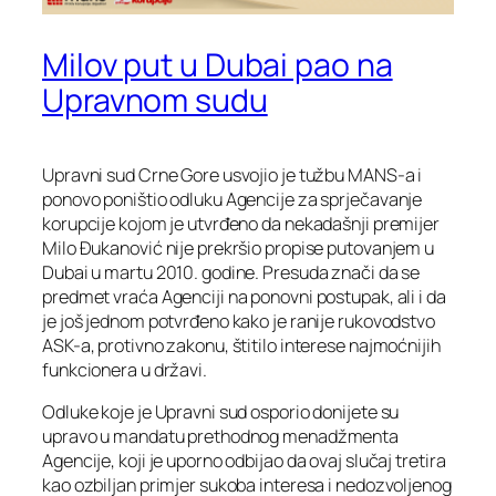
Milov put u Dubai pao na
Upravnom sudu
Upravni sud Crne Gore usvojio je tužbu MANS-a i
ponovo poništio odluku Agencije za sprječavanje
korupcije kojom je utvrđeno da nekadašnji premijer
Milo Đukanović nije prekršio propise putovanjem u
Dubai u martu 2010. godine. Presuda znači da se
predmet vraća Agenciji na ponovni postupak, ali i da
je još jednom potvrđeno kako je ranije rukovodstvo
ASK-a, protivno zakonu, štitilo interese najmoćnijih
funkcionera u državi.
Odluke koje je Upravni sud osporio donijete su
upravo u mandatu prethodnog menadžmenta
Agencije, koji je uporno odbijao da ovaj slučaj tretira
kao ozbiljan primjer sukoba interesa i nedozvoljenog