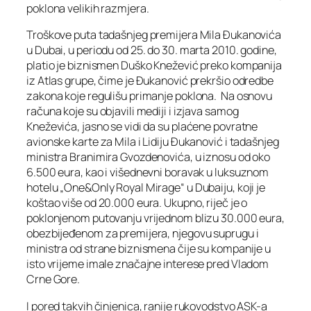
poklona velikih razmjera.
Troškove puta tadašnjeg premijera Mila Đukanovića
u Dubai, u periodu od 25. do 30. marta 2010. godine,
platio je biznismen Duško Knežević preko kompanija
iz Atlas grupe, čime je Đukanović prekršio odredbe
zakona koje regulišu primanje poklona. Na osnovu
računa koje su objavili mediji i izjava samog
Kneževića, jasno se vidi da su plaćene povratne
avionske karte za Mila i Lidiju Đukanović i tadašnjeg
ministra Branimira Gvozdenovića, u iznosu od oko
6.500 eura, kao i višednevni boravak u luksuznom
hotelu „One&Only Royal Mirage“ u Dubaiju, koji je
koštao više od 20.000 eura. Ukupno, riječ je o
poklonjenom putovanju vrijednom blizu 30.000 eura,
obezbijeđenom za premijera, njegovu suprugu i
ministra od strane biznismena čije su kompanije u
isto vrijeme imale značajne interese pred Vladom
Crne Gore.
I pored takvih činjenica, ranije rukovodstvo ASK-a