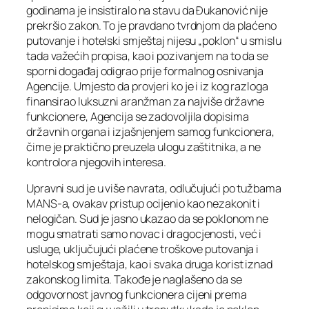
godinama je insistiralo na stavu da Đukanović nije
prekršio zakon. To je pravdano tvrdnjom da plaćeno
putovanje i hotelski smještaj nijesu „poklon“ u smislu
tada važećih propisa, kao i pozivanjem na to da se
sporni događaj odigrao prije formalnog osnivanja
Agencije. Umjesto da provjeri ko je i iz kog razloga
finansirao luksuzni aranžman za najviše državne
funkcionere, Agencija se zadovoljila dopisima
državnih organa i izjašnjenjem samog funkcionera,
čime je praktično preuzela ulogu zaštitnika, a ne
kontrolora njegovih interesa.
Upravni sud je u više navrata, odlučujući po tužbama
MANS-a, ovakav pristup ocijenio kao nezakonit i
nelogičan. Sud je jasno ukazao da se poklonom ne
mogu smatrati samo novac i dragocjenosti, već i
usluge, uključujući plaćene troškove putovanja i
hotelskog smještaja, kao i svaka druga korist iznad
zakonskog limita. Takođe je naglašeno da se
odgovornost javnog funkcionera cijeni prema