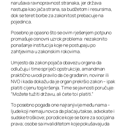
narušava ravnopravnost stranaka, jer država
nastupa kao jača strana, sa budžetom i resursima,
dok se teret borbe za zakonitost prebacuje na
pojedinca.
Posebno je opasno što se ovim rješenjem potpuno
promašuje osnovni uzrok problema: nezakonito
ponašanje institucija koje ne postupaju po
zahtjevima u zakonskim rokovima.
Umjesto da zakon pojača obavezu organa da
odlučuju i time spriječi opstrukcije, amandman
praktično uvodi pravilo da će građanin, novinar ili
NVO i kada dokažu da je organ prekršio zakon – ipak
platiti cijenu tog kršenja. Time se javnosti poručuje:
“Možete tužiti državu, ali ćete to i platiti.”
To posebno pogađa one najranjivije među nama –
ljude koji nemaju novca da plaćaju takse, advokate i
sudske troškove; porodice koje se bore za socijalna
prava; osobe sa invaliditetom koje pokušavaju da