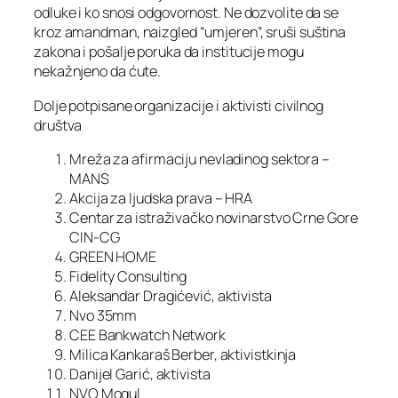
odluke i ko snosi odgovornost. Ne dozvolite da se
kroz amandman, naizgled “umjeren”, sruši suština
zakona i pošalje poruka da institucije mogu
nekažnjeno da ćute.
Dolje potpisane organizacije i aktivisti civilnog
društva
Mreža za afirmaciju nevladinog sektora –
MANS
Akcija za ljudska prava – HRA
Centar za istraživačko novinarstvo Crne Gore
CIN-CG
GREEN HOME
Fidelity Consulting
Aleksandar Dragićević, aktivista
Nvo 35mm
CEE Bankwatch Network
Milica Kankaraš Berber, aktivistkinja
Danijel Garić, aktivista
NVO Mogul