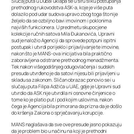
Slučaj puta u Dubai uklapa se u širu sliku postupanja
prethodnog rukovodstva ASK-a, koje je više puta
dolazilo pod udar sudova upravo zbog toga što nije
željelo da se ozbiljno bavi imovinom i poklonima
najviših funkcionera. U predmetu skupocjene
kolekcije ručnih satova Mila Đukanovića, Upravni
sud je naložio Agenciji da sprovede potpuni ispitni
postupak i utvrdi porijeklo i prijavljivanje te imovine,
nakon što je MANS-ova inicijativa bila praktično
zaboravljena od strane prethodnog menadžmenta.
Tek nakon višegodišnjeg odugovlačenja i sudskih
presuda utvrđeno je da satovi nijesu bili prijavljeni u
skladu sa zakonom. Sličan obrazac ponovio se i u
slučaju puta Filipa Adžića u UAE, gdje je Upravni sud
utvrdio da ASK nije utvrdila ni osnovne činjenice o
tome ko je platio put i pod kojim uslovima, nakon
čega je Agencija bila primorana da prizna da je došlo
do kršenja Zakona o sprječavanju korupcije.
MANS naglašava da sve ove presude jasno pokazuju
da je problem bio u načinu na koji je prethodni