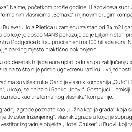
axa“. Naime, početkom prošle godine, i Lazovićeva supruga
neformalnim vlasnicima „Bemaxa“ i njihovim drugim komp
u Bulevaru Jola Piletića u zamjenu za stan od 84 m2 i ga
i do koje je došao MANS pokazuje da je Ljiljanin stan p
u Podgorice bili su procijenjeni na 100 hiljada eura. N
 joj je parking mjesto praktično poklonjeno.
u od desetak hiljada eura uplati odmah po zaključenju i
a na to što nije primio ugovorenu razliku u vrijednosti
ačima su višestruke. Garić je vlasnik kompanija „Gufo“
 u kojoj se nalazio i Ranko Ubović. Gostojući u emisiji „
a označio kao „neformalnog vlasnika“ kompanije.
izgradnji zgrade poznate kao „Južna kapija grada“, koja 
je „Master Inženjering“, vlasnik zgrade u kojoj je supru
nvestitor izgradnje objekta „Hotel Cruiser“ u Budvi, koji 