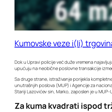
Kumovske veze i(li) trgovi
Dok u Upravi policije već duže vremena najavljuj
upućuju na neobične poslovne transakcije između
Sa druge strane, istraživanje porijekla kompletn
unutrašnjih poslova (MUP) i Agencije za nacion
Stariji Lazovićev sin, Marko, zaposlen je u MUP-U
Za kuma kvadrati ispod tr