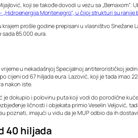
Mijajlović, koji se takođe dovodi u vezu sa „Bemaxom“. Ub
„Hidroenergija Montenegro“, u čijoj strukturi su ranije 
krajem prošle godine prepisani u vlasništvo Snežane L
e sada 85.000 eura.
rijeme u nekadašnjoj Specijalnoj antiterorističkoj jedini
cijeni od 67 hiljada eura. Lazović, koji je tada imao 22
ra nakon iste.
 je dokupio i polovinu puta koji vodi do porodične kuće
zbjeđenje ličnosti i objekata primio Veselin Veljović, t
isu poznati, imajući u vidu da je MUP odbio da ih dosta
d 40 hiljada