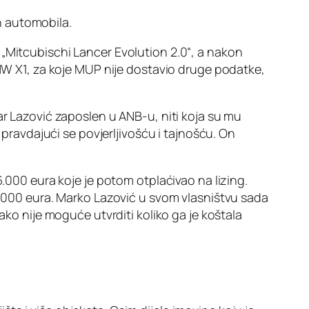
h automobila.
 „Mitcubischi Lancer Evolution 2.0“, a nakon
BMW X1, za koje MUP nije dostavio druge podatke,
ar Lazović zaposlen u ANB-u, niti koja su mu
 pravdajući se povjerljivošću i tajnošću. On
6.000 eura koje je potom otplaćivao na lizing.
24.000 eura. Marko Lazović u svom vlasništvu sada
ako nije moguće utvrditi koliko ga je koštala