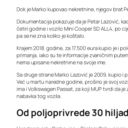
Dok je Marko kupovao nekretnine, njegov brat P
Dokumentacija pokazuje da je Petar Lazović, kao
četiri godine i vozilo Mini Cooper SD ALL4, po c
pa se ne zna koliko je koštalo.
Krajem 2018. godine, za 17.500 eura kupio je i p
primanja, iako su te informacije zvaničnim putem 
nema upisane nekretnine na svoje ime.
Sa druge strane Marko Lazović je 2009. kupio i pr
Već u martu naredne godine, proširio je svoj voz
ima i Volkswagen Passat, za koji MUP tvrdi da je 
nabavka tog vozila.
Od poljoprivrede 30 hilja