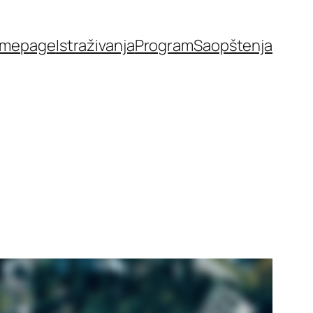
mepage
Istraživanja
Program
Saopštenja