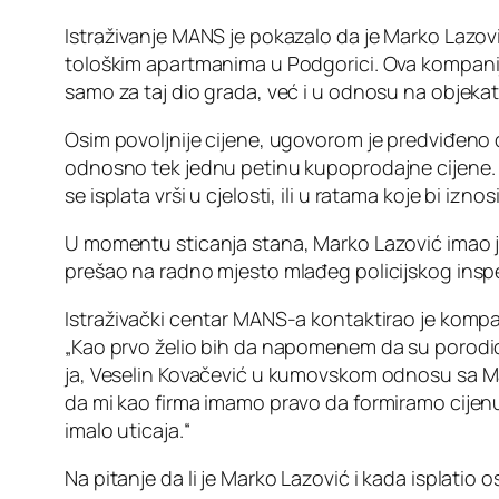
Istraživanje MANS je pokazalo da je Marko Lazov
tološkim apartmanima u Podgorici. Ova kompanija
samo za taj dio grada, već i u odnosu na objekat
Osim povoljnije cijene, ugovorom je predviđeno 
odnosno tek jednu petinu kupoprodajne cijene. Pr
se isplata vrši u cjelosti, ili u ratama koje bi i
U momentu sticanja stana, Marko Lazović imao je 
prešao na radno mjesto mlađeg policijskog inspekt
Istraživački centar MANS-a kontaktirao je kompa
„Kao prvo želio bih da napomenem da su porodice 
ja, Veselin Kovačević u kumovskom odnosu sa Mar
da mi kao firma imamo pravo da formiramo cijenu 
imalo uticaja.“
Na pitanje da li je Marko Lazović i kada isplatio 