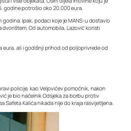
a i više objekata. Osim dijela imovine koju je
16. godine potrošio oko 20.000 eura.
 godina. Ipak, podaci koje je MANS-u dostavio
a dvorištem. Od automobila, Lazović koristi
eura, ali i godišnji prihod od poljoprivrede od
ravi policije, kao Veljovićev pomoćnik, nakon
ić je bio načelnik Odsjeka za borbu protiv
afeta Kalića nikada nije do kraja rasvijetljena.