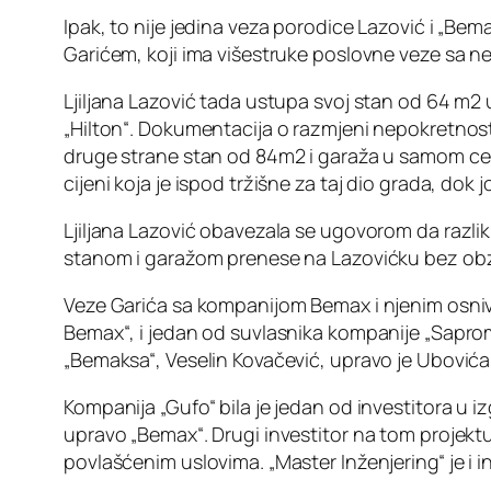
Ipak, to nije jedina veza porodice Lazović i „Bem
Garićem, koji ima višestruke poslovne veze sa 
Ljiljana Lazović tada ustupa svoj stan od 64 m2 
„Hilton“. Dokumentacija o razmjeni nepokretnost
druge strane stan od 84m2 i garaža u samom centr
cijeni koja je ispod tržišne za taj dio grada, dok
Ljiljana Lazović obavezala se ugovorom da razlik
stanom i garažom prenese na Lazovićku bez obzir
Veze Garića sa kompanijom Bemax i njenim osniv
Bemax“, i jedan od suvlasnika kompanije „Saprom“,
„Bemaksa“, Veselin Kovačević, upravo je Ubović
Kompanija „Gufo“ bila je jedan od investitora u 
upravo „Bemax“. Drugi investitor na tom projektu 
povlašćenim uslovima. „Master Inženjering“ je i i