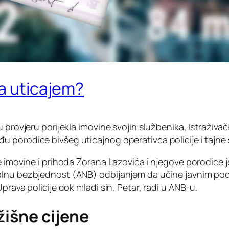
na uticajem?
u provjeru porijekla imovine svojih službenika, Istraživ
 porodice bivšeg uticajnog operativca policije i tajne
e imovine i prihoda Zorana Lazovića i njegove porodice j
alnu bezbjednost (ANB) odbijanjem da učine javnim pod
prava policije dok mlađi sin, Petar, radi u ANB-u.
žišne cijene