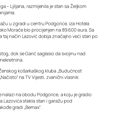
 – Ljiljana, razmijenila je stan sa Željkom
anijama.
ražu u zgradi u centru Podgorice, iza Hotela
reko Morače bio procijenjen na 89.600 eura. Sa
a taj način Lazović dobija značajno veći stan po
stog, dok se Garić saglasio da svojinu nad
 nekretnina.
 i Ženskog košarkaškog kluba „Budućnost
Načisto“ na TV Vijesti, zvanični vlasnik
se nalazi na obodu Podgorice, a koju je gradio
ga Lazovića stekla stan i garažu pod
takođe gradi „Bemax“.