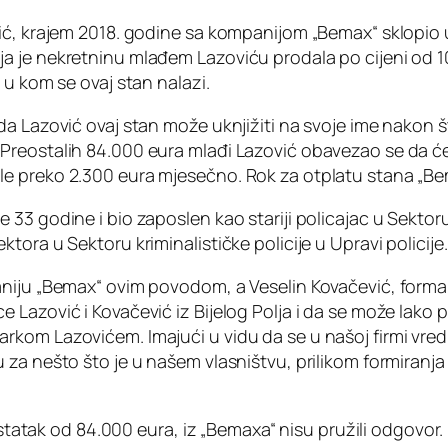
ić, krajem 2018. godine sa kompanijom „Bemax“ sklopio 
 je nekretninu mlađem Lazoviću prodala po cijeni od 10
 u kom se ovaj stan nalazi.
da Lazović ovaj stan može uknjižiti na svoje ime nakon 
eostalih 84.000 eura mlađi Lazović obavezao se da će pl
znosile preko 2.300 eura mjesečno. Rok za otplatu stana „
33 godine i bio zaposlen kao stariji policajac u Sektoru
ora u Sektoru kriminalističke policije u Upravi policije.
niju „Bemax“ ovim povodom, a Veselin Kovačević, formaln
Lazović i Kovačević iz Bijelog Polja i da se može lako p
kom Lazovićem. Imajući u vidu da se u našoj firmi vred
za nešto što je u našem vlasništvu, prilikom formiranja
ostatak od 84.000 eura, iz „Bemaxa“ nisu pružili odgovor.