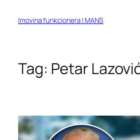
Skip
to
Imovina funkcionera | MANS
content
Tag:
Petar Lazovi