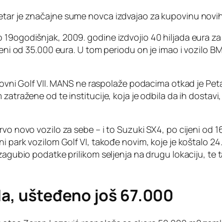
etar je značajne sume novca izdvajao za kupovinu novi
 19ogodišnjak, 2009. godine izdvojio 40 hiljada eura za
ijeni od 35.000 eura. U tom periodu on je imao i vozilo 
olovni Golf VII. MANS ne raspolaže podacima otkad je Pet
zatražene od te institucije, koja je odbila da ih dostavi,
vo novo vozilo za sebe – i to Suzuki SX4, po cijeni od 1
ni park vozilom Golf VI, takođe novim, koje je koštalo 
zagubio podatke prilikom seljenja na drugu lokaciju, te t
da, ušteđeno još 67.000