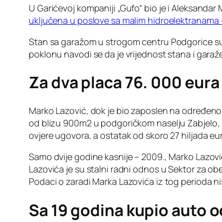
U Garićevoj kompaniji „Gufo“ bio je i Aleksandar 
uključena u poslove sa malim hidroelektranama – 
Stan sa garažom u strogom centru Podgorice su 
poklonu navodi se da je vrijednost stana i garaž
Za dva placa 76. 000 eura
Marko Lazović, dok je bio zaposlen na određeno v
od blizu 900m2 u podgoričkom naselju Zabjelo, po 
ovjere ugovora, a ostatak od skoro 27 hiljada eu
Samo dvije godine kasnije – 2009., Marko Lazović
Lazovića je su stalni radni odnos u Sektor za obe
Podaci o zaradi Marka Lazovića iz tog perioda n
Sa 19 godina kupio auto o