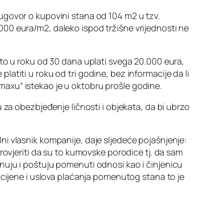
ugovor o kupovini stana od 104 m2 u tzv.
00 eura/m2, daleko ispod tržišne vrijednosti ne
što u roku od 30 dana uplati svega 20.000 eura,
atiti u roku od tri godine, bez informacije da li
Bemaxu“ istekao je u oktobru prošle godine.
 za obezbjeđenje ličnosti i objekata, da bi ubrzo
i vlasnik kompanije, daje sljedeće pojašnjenje:
rovjeriti da su to kumovske porodice tj. da sam
nuju i poštuju pomenuti odnosi kao i činjenicu
 cijene i uslova plaćanja pomenutog stana to je