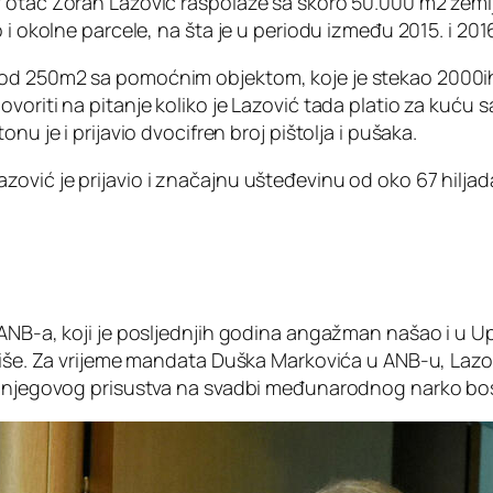
otac Zoran Lazović raspolaže sa skoro 50.000 m2 zemljišt
 i okolne parcele, na šta je u periodu između 2015. i 20
 od 250m2 sa pomoćnim objektom, koje je stekao 2000ih
voriti na pitanje koliko je Lazović tada platio za kuću s
nu je i prijavio dvocifren broj pištolja i pušaka.
vić je prijavio i značajnu ušteđevinu od oko 67 hiljada 
ANB-a, koji je posljednjih godina angažman našao i u Up
niše. Za vrijeme mandata Duška Markovića u ANB-u, Lazov
 njegovog prisustva na svadbi međunarodnog narko bosa S