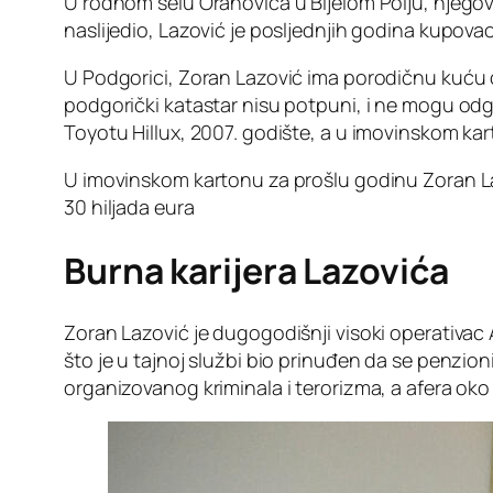
U rodnom selu Orahovica u Bijelom Polju, njegov 
naslijedio, Lazović je posljednjih godina kupovao
U Podgorici, Zoran Lazović ima porodičnu kuću
podgorički katastar nisu potpuni, i ne mogu odgo
Toyotu Hillux, 2007. godište, a u imovinskom karto
U imovinskom kartonu za prošlu godinu Zoran Lazo
30 hiljada eura
Burna karijera Lazovića
Zoran Lazović je dugogodišnji visoki operativac 
što je u tajnoj službi bio prinuđen da se penzio
organizovanog kriminala i terorizma, a afera oko