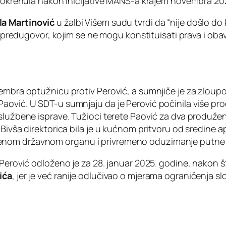
e pokrenula nakon inicijative MANS-a krajem novembra 20
la Martinović
u žalbi Višem sudu tvrdi da “nije došlo do 
ni predugovor, kojim se ne mogu konstituisati prava i oba
embra optužnicu protiv Perović, a sumnjiče je za zloupo
aović. U SDT-u sumnjaju da je Perović počinila više pro
 službene isprave. Tužioci terete Paović za dva produže
 Bivša direktorica bila je u kućnom pritvoru od sredine a
enom državnom organu i privremeno oduzimanje putne 
 Perović odloženo je za 28. januar 2025. godine, nakon 
ića
, jer je već ranije odlučivao o mjerama ograničenja s