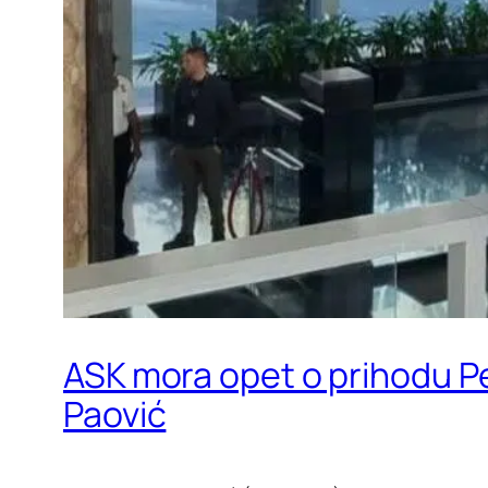
ASK mora opet o prihodu Pe
Paović