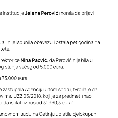
 institucije
Jelena Perović
morala da prijavi
 ali nije ispunila obavezu i ostala pet godina na
tete.
irektorice
Nina Paović
, da Perović nije bila u
og stanja većeg od 5.000 eura.
a 73.000 eura.
 zastupala Agenciju u tom sporu, tvrdila je da
lovima, UZZ 05/2018, koji je za predmet imao
a isplati iznos od 31.960,3 eura”.
 Osnovnom sudu na Cetinju uplatila cjelokupan