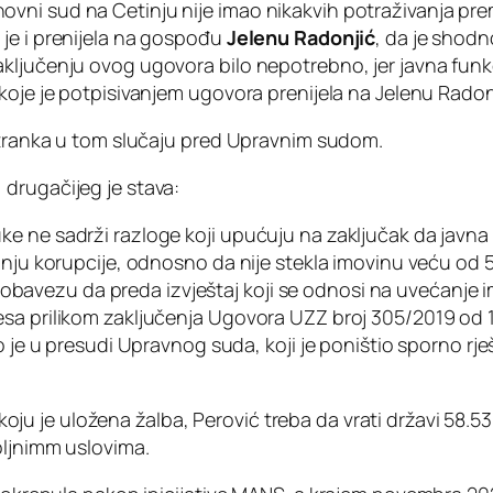
ni sud na Cetinju nije imao nikakvih potraživanja prem
je i prenijela na gospođu
Jelenu Radonjić
, da je shod
zaključenju ovog ugovora bilo nepotrebno, jer javna f
koje je potpisivanjem ugovora prenijela na Jelenu Radonji
 stranka u tom slučaju pred Upravnim sudom.
drugačijeg je stava:
 ne sadrži razloge koji upućuju na zaključak da javna f
anju korupcije, odnosno da nije stekla imovinu veću od 
ala obavezu da preda izvještaj koji se odnosi na uvećanje 
esa prilikom zaključenja Ugovora UZZ broj 305/2019 od 
 je u presudi Upravnog suda, koji je poništio sporno rješ
je uložena žalba, Perović treba da vrati državi 58.539,7
oljnimm uslovima.