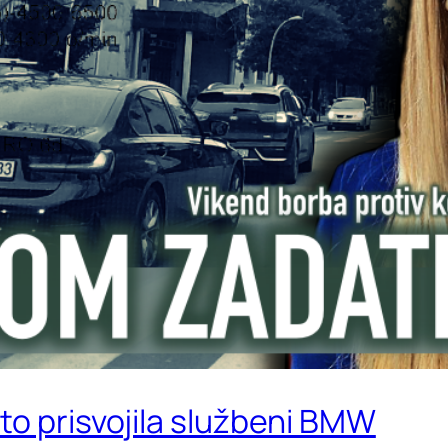
to prisvojila službeni BMW