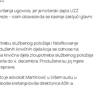
22.
kršenja ugovora, jer je notarski zapis UZZ
veze – osim obaveze da se kasnije zaključi glavni
trebu službenog položaja i falsifikovanje
duženih krivičnih djela koja se odnose na
na krivična djela zloupotreba službenog položaja
prila do 4. decembra. Produžene su joj mjere
isprave.
što je advokat Martinović u Višem sudu u
lobode kretanja bivše direktorice ASK-a.