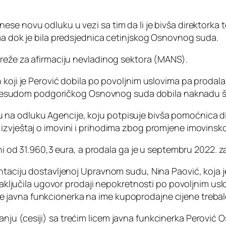
se novu odluku u vezi sa tim da li je bivša direktorka te
ima dok je bila predsjednica cetinjskog Osnovnog suda.
Mreže za afirmaciju nevladinog sektora (MANS).
koji je Perović dobila po povoljnim uslovima pa prodala,
 i presudom podgoričkog Osnovnog suda dobila naknadu š
na odluku Agencije, koju potpisuje bivša pomoćnica d
izvještaj o imovini i prihodima zbog promjene imovinsk
eni od 31.960,3 eura, a prodala ga je u septembru 2022. z
ntaciju dostavljenoj Upravnom sudu, Nina Paović, koja je
 “zaključila ugovor prodaji nepokretnosti po povoljnim us
avna funkcionerka na ime kupoprodajne cijene trebalo d
nju (cesiji) sa trećim licem javna funkcinerka Perović