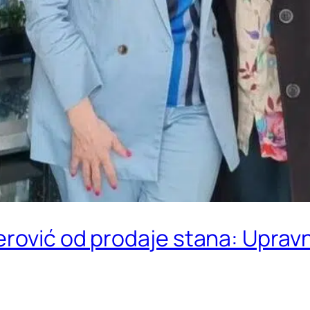
rović od prodaje stana: Upravn