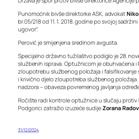
Država je spor protiv bivše direktorice Agencij
Punomoćnik bivše direktorke ASK, advokat
Niko
br.05/218 od 11. 1. 2018. godine po svojoj sadrži
ugovor”.
Perović je smijenjena sredinom avgusta.
Specijalno državno tužilaštvo podiglo je 28. nov
službenih isprava. Optužnicom je obuhvaćena i P
zloupotrebu službenog položaja i falsifikovanje
i krivično djelo zloupotreba službenog položaja.
nadzora – obaveza povremenog javljanja određ
Ročište radi kontrole optužnice u slučaju protiv
Podgorici zatražio izuzeće sudije
Zorana Radov
31/12/2024