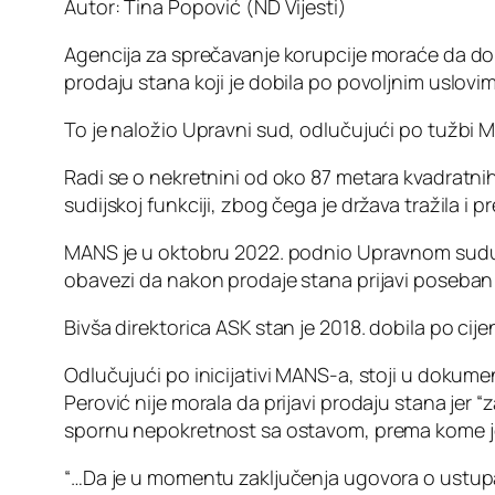
Autor: Tina Popović (ND Vijesti)
Agencija za sprečavanje korupcije moraće da done
prodaju stana koji je dobila po povoljnim uslov
To je naložio Upravni sud, odlučujući po tužbi 
Radi se o nekretnini od oko 87 metara kvadratnih 
sudijskoj funkciji, zbog čega je država tražila
MANS je u oktobru 2022. podnio Upravnom sudu 
obavezi da nakon prodaje stana prijavi poseban 
Bivša direktorica ASK stan je 2018. dobila po cij
Odlučujući po inicijativi MANS-a, stoji u dokume
Perović nije morala da prijavi prodaju stana jer
spornu nepokretnost sa ostavom, prema kome je j
“…Da je u momentu zaključenja ugovora o ustupa