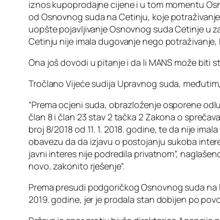
iznos kupoprodajne cijene i u tom momentu Osnov
od Osnovnog suda na Cetinju, koje potraživanje 
uopšte pojavljivanje Osnovnog suda Cetinje u 
Cetinju nije imala dugovanje nego potraživanje, 
Ona još dovodi u pitanje i da li MANS može biti
Tročlano Vijeće sudija Upravnog suda, međutim, 
“Prema ocjeni suda, obrazloženje osporene odluke
član 8 i član 23 stav 2 tačka 2 Zakona o sprečav
broj 8/2018 od 11. 1. 2018. godine, te da nije im
obavezu da da izjavu o postojanju sukoba inter
javni interes nije podredila privatnom”, naglašeno
novo, zakonito rješenje”.
Prema presudi podgoričkog Osnovnog suda na koju 
2019. godine, jer je prodala stan dobijen po pov