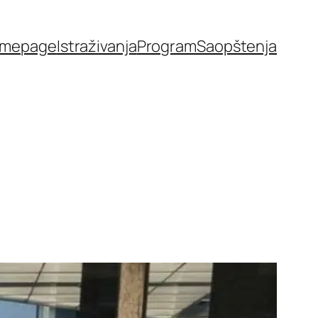
mepage
Istraživanja
Program
Saopštenja