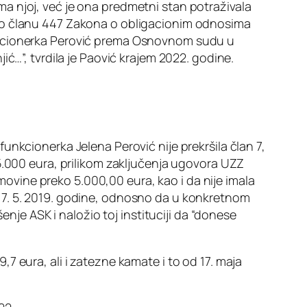
a njoj, već je ona predmetni stan potraživala
no članu 447 Zakona o obligacionim odnosima
unkcionerka Perović prema Osnovnom sudu u
ć…”, tvrdila je Paović krajem 2022. godine.
unkcionerka Jelena Perović nije prekršila član 7,
5.000 eura, prilikom zaključenja ugovora UZZ
imovine preko 5.000,00 eura, kao i da nije imala
17. 5. 2019. godine, odnosno da u konkretnom
enje ASK i naložio toj instituciji da “donese
 eura, ali i zatezne kamate i to od 17. maja