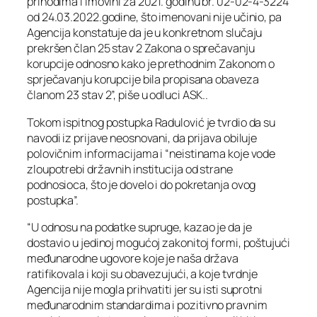
prihodima i imovini za 2021. godinu br. 02-02-4-3224
od 24.03.2022.godine, što imenovani nije učinio, pa
Agencija konstatuje da je u konkretnom slučaju
prekršen član 25 stav 2 Zakona o sprečavanju
korupcije odnosno kako je prethodnim Zakonom o
sprječavanju korupcije bila propisana obaveza
članom 23 stav 2”, piše u odluci ASK..
Tokom ispitnog postupka Radulović je tvrdio da su
navodi iz prijave neosnovani, da prijava obiluje
polovičnim informacijama i “neistinama koje vode
zloupotrebi državnih institucija od strane
podnosioca, što je dovelo i do pokretanja ovog
postupka”.
“U odnosu na podatke supruge, kazao je da je
dostavio u jedinoj mogućoj zakonitoj formi, poštujući
međunarodne ugovore koje je naša država
ratifikovala i koji su obavezujući, a koje tvrdnje
Agencija nije mogla prihvatiti jer su isti suprotni
međunarodnim standardima i pozitivno pravnim