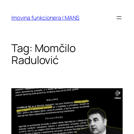
Skip
to
Imovina funkcionera | MANS
content
Tag:
Momčilo
Radulović