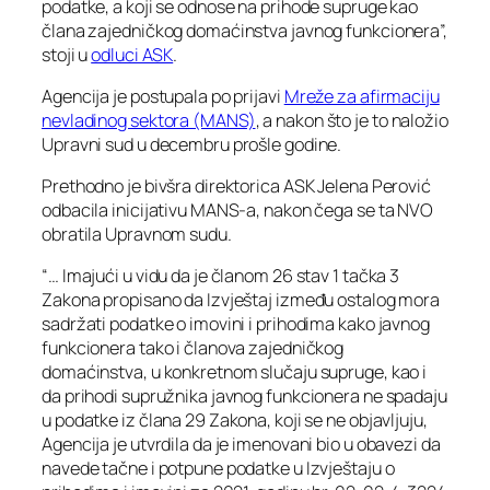
podatke, a koji se odnose na prihode supruge kao
člana zajedničkog domaćinstva javnog funkcionera”,
stoji u
odluci ASK
.
Agencija je postupala po prijavi
Mreže za afirmaciju
nevladinog sektora (MANS)
, a nakon što je to naložio
Upravni sud u decembru prošle godine.
Prethodno je bivšra direktorica ASK Jelena Perović
odbacila inicijativu MANS-a, nakon čega se ta NVO
obratila Upravnom sudu.
“… Imajući u vidu da je članom 26 stav 1 tačka 3
Zakona propisano da Izvještaj između ostalog mora
sadržati podatke o imovini i prihodima kako javnog
funkcionera tako i članova zajedničkog
domaćinstva, u konkretnom slučaju supruge, kao i
da prihodi supružnika javnog funkcionera ne spadaju
u podatke iz člana 29 Zakona, koji se ne objavljuju,
Agencija je utvrdila da je imenovani bio u obavezi da
navede tačne i potpune podatke u Izvještaju o