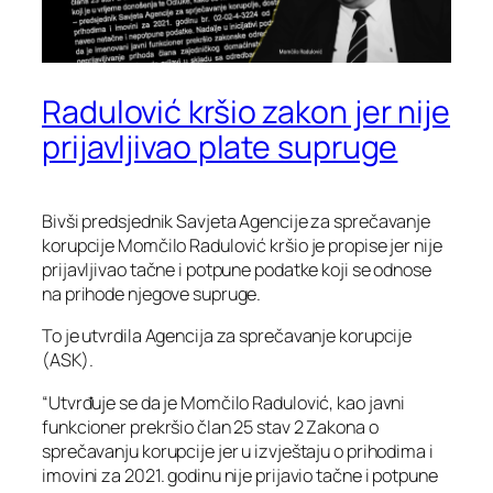
Radulović kršio zakon jer nije
prijavljivao plate supruge
Bivši predsjednik Savjeta Agencije za sprečavanje
korupcije Momčilo Radulović kršio je propise jer nije
prijavljivao tačne i potpune podatke koji se odnose
na prihode njegove supruge.
To je utvrdila Agencija za sprečavanje korupcije
(ASK).
“Utvrđuje se da je Momčilo Radulović, kao javni
funkcioner prekršio član 25 stav 2 Zakona o
sprečavanju korupcije jer u izvještaju o prihodima i
imovini za 2021. godinu nije prijavio tačne i potpune