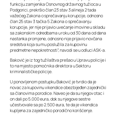
funkciju zamjenika Osnovnog državnog tužioca u
Podgorici, prekršio član 23 stav 3 alineja 2 tada
važećeg Zakona o sprečavanju korupcije, odnosno
član 25 stav 3 tačka 5 Zakona o sprečavanju
korupcije, jer nije prijavio uvećanje imovine u skladu
sa zakonskim odredbama u roku od 30 dana od dana
nastanka promjene, odnosno nije prijavio novčana
sredstva koja su mu poslužila za kupovinu
predmetne nepokretnosti”, navodi se u odluci ASK-a.
Baković je iz tog tužilaštva prešao u Upravu policije i
to na mjesto pomoćnika direktora u Sektoru
kriminalističke policije.
U ponovljenom postupku Baković je tvrdio da je
novac za kupovinu vikendice obezbijeđen zajednički
sa članovima porodice. Naveo je da su njegov otac i
on dali po 5.000 eura, dok su njegove sestre
učestvovale sa po 2.500 eura, te da je vikendica
kupljena za zajedničko porodično korišćenje.