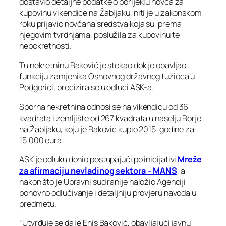
dostavio detaljne podatke o porijeklu novca za
kupovinu vikendice na Žabljaku, niti je u zakonskom
roku prijavio novčana sredstva koja su, prema
njegovim tvrdnjama, poslužila za kupovinu te
nepokretnosti.
Tu nekretninu Baković je stekao dok je obavljao
funkciju zamjenika Osnovnog državnog tužioca u
Podgorici, precizira se u odluci ASK-a.
Sporna nekretnina odnosi se na vikendicu od 36
kvadrata i zemljište od 267 kvadrata u naselju Borje
na Žabljaku, koju je Baković kupio 2015. godine za
15.000 eura.
ASK je odluku donio postupajući po inicijativi
Mreže
za afirmaciju nevladinog sektora – MANS
, a
nakon što je Upravni sud ranije naložio Agenciji
ponovno odlučivanje i detaljniju provjeru navoda u
predmetu.
“Utvrđuje se da je Enis Baković, obavljajući javnu