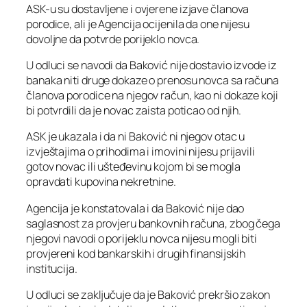
ASK-u su dostavljene i ovjerene izjave članova
porodice, ali je Agencija ocijenila da one nijesu
dovoljne da potvrde porijeklo novca.
U odluci se navodi da Baković nije dostavio izvode iz
banaka niti druge dokaze o prenosu novca sa računa
članova porodice na njegov račun, kao ni dokaze koji
bi potvrdili da je novac zaista poticao od njih.
ASK je ukazala i da ni Baković ni njegov otac u
izvještajima o prihodima i imovini nijesu prijavili
gotov novac ili ušteđevinu kojom bi se mogla
opravdati kupovina nekretnine.
Agencija je konstatovala i da Baković nije dao
saglasnost za provjeru bankovnih računa, zbog čega
njegovi navodi o porijeklu novca nijesu mogli biti
provjereni kod bankarskih i drugih finansijskih
institucija.
U odluci se zaključuje da je Baković prekršio zakon