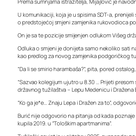
Prema sumnjama istražitelja, Mijajlović je navodno
U komunikaciji, koja je u spisima SDT-a, prenije
o predstojećoj smjeni zamjenika rukovodioca p
On je sa te pozicije smijenjen odlukom Višeg dr
Odluka o smjeni je donijeta samo nekoliko sati n
kao predlog za novog zamjenika podgoričkog tuž
“Da li se smirio harambaša?”, pita, pored ostalog,
“Sazvao kolegijum ujutro u 8.30 … Prijeti presom 
državnog tužilaštva – Lepu Medenicu i Dražena 
“Ko ga je*e… Znaju Lepa i Dražen za to”, odgovorio 
Burić nije odgovorio na pitanja od kada poznaje M
kupila 2019. u “Tološkim apartmanima”.