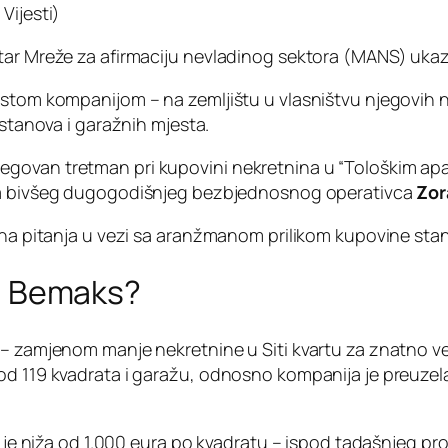
Vijesti)
ar Mreže za afirmaciju nevladinog sektora (MANS) ukazuj
istom kompanijom – na zemljištu u vlasništvu njegovih na
 stanova i garažnih mjesta.
rivilegovan tretman pri kupovini nekretnina u “Tološkim a
na bivšeg dugogodišnjeg bezbjednosnog operativca
Zor
i na pitanja u vezi sa aranžmanom prilikom kupovine sta
ili Bemaks?
e – zamjenom manje nekretnine u Siti kvartu za znatno 
od 119 kvadrata i garažu, odnosno kompanija je preuzel
a je niža od 1.000 eura po kvadratu – ispod tadašnjeg pro