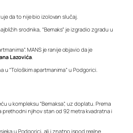
e da to nije bio izolovan slučaj.
jbližih srodnika, “Bemaks” je izgradio zgradu u
partmanima”. MANS je ranije objavio da je
ana Lazovića
.
na u “Tološkim apartmanima” u Podgorici.
veću u kompleksu “Bemaksa”, uz doplatu. Prema
a prethodni njihov stan od 92 metra kvadratna i
sjeka u Podgorici, ali i znatno ispod realne