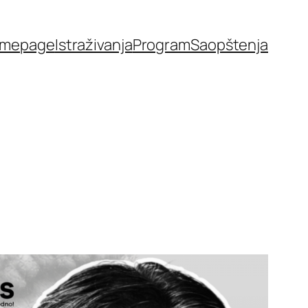
mepage
Istraživanja
Program
Saopštenja