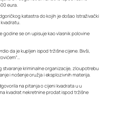
600 eura.
dgoričkog katastra do kojih je došao Istraživački
 kvadratu.
Te godine se on upisuje kao vlasnik polovine
io da je kupljen ispod tržišne cijene. Bivši,
zovićem”…
g stvaranje kriminalne organizacije, zloupotrebu
je i nošenje oružja i eksplozivnih materija.
govorila na pitanja o cijeni kvadrata u u
ćima kvadrat nekretnine prodat ispod tržišne