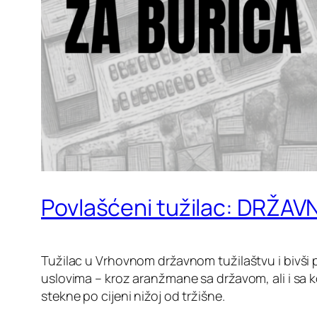
Povlašćeni tužilac: DRŽA
Tužilac u Vrhovnom državnom tužilaštvu i bivši p
uslovima – kroz aranžmane sa državom, ali i sa 
stekne po cijeni nižoj od tržišne.