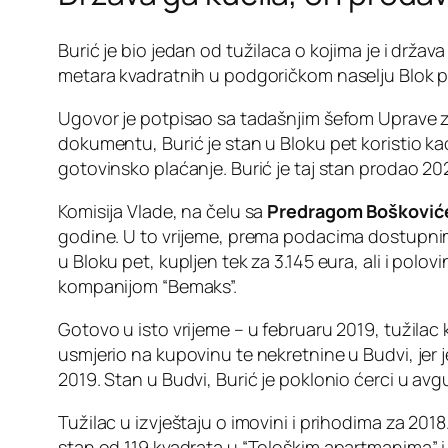
Burić je bio jedan od tužilaca o kojima je i drža
metara kvadratnih u podgoričkom naselju Blok p
Ugovor je potpisao sa tadašnjim šefom Uprave 
dokumentu, Burić je stan u Bloku pet koristio k
gotovinsko plaćanje. Burić je taj stan prodao 202
Komisija Vlade, na čelu sa
Predragom Boškovi
godine. U to vrijeme, prema podacima dostupnim 
u Bloku pet, kupljen tek za 3.145 eura, ali i pol
kompanijom “Bemaks”.
Gotovo u isto vrijeme – u februaru 2019, tužilac
usmjerio na kupovinu te nekretnine u Budvi, jer 
2019. Stan u Budvi, Burić je poklonio ćerci u avg
Tužilac u izvještaju o imovini i prihodima za 201
stan od 119 kvadrata u “Tološkim apartmanima” i 