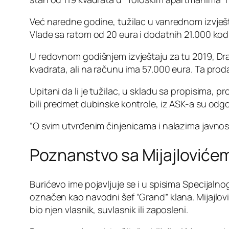
Već naredne godine, tužilac u vanrednom izvješt
Vlade sa ratom od 20 eura i dodatnih 21.000 ko
U redovnom godišnjem izvještaju za tu 2019, Dra
kvadrata, ali na računu ima 57.000 eura. Ta pro
Upitani da li je tužilac, u skladu sa propisima, 
bili predmet dubinske kontrole, iz ASK-a su odgo
“O svim utvrđenim činjenicama i nalazima javnos
Poznanstvo sa Mijajloviće
Burićevo ime pojavljuje se i u spisima Specijal
označen kao navodni šef “Grand” klana. Mijajlovi
bio njen vlasnik, suvlasnik ili zaposleni.