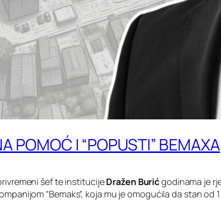
VNA POMOĆ I “POPUSTI” BEMAXA
rivremeni šef te institucije
Dražen Burić
godinama je rj
kompanijom “Bemaks”, koja mu je omogućila da stan od 1