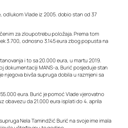
ere, odlukom Vlade iz 2005. dobio stan od 37
ičenim za zloupotrebu položaja. Prema tom
 tek 3.700, odnosno 3.145 eura zbog popusta na
tanovanja i to sa 20.000 eura, u martu 2019.
noj dokumentaciji MANS-a, Burić posjeduje stan
i je njegova bivša supruga dobila u razmjeni sa
d 55.000 eura. Burić je pomoć Vlade vjerovatno
z obavezu da 21.000 eura isplati do 4. aprila
ja supruga Nela Tamindžić Burić na svoje ime imala
ijavila ušteđevinu te godine.