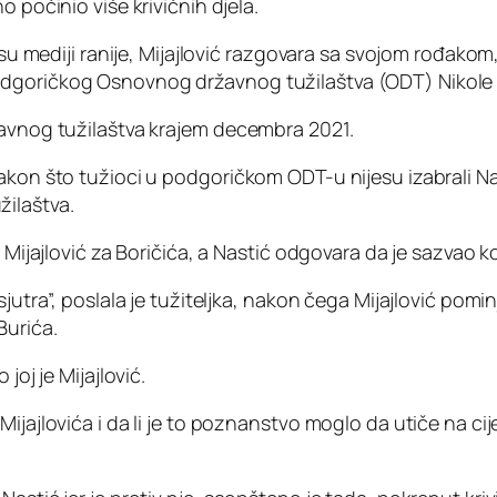
 počinio više krivičnih djela.
li su mediji ranije, Mijajlović razgovara sa svojom rođa
odgoričkog Osnovnog državnog tužilaštva (ODT) Nikole 
žavnog tužilaštva krajem decembra 2021.
akon što tužioci u podgoričkom ODT-u nijesu izabrali Nast
ilaštva.
 Mijajlović za Boričića, a Nastić odgovara da je sazvao k
sjutra”, poslala je tužiteljka, nakon čega Mijajlović pomi
Burića.
joj je Mijajlović.
ijajlovića i da li je to poznanstvo moglo da utiče na ci