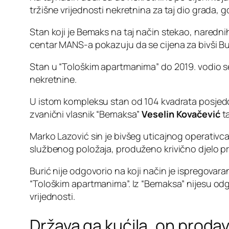
tržišne vrijednosti nekretnina za taj dio grada, 
Stan koji je Bemaks na taj način stekao, naredni
centar MANS-a pokazuju da se cijena za bivši Bur
Stan u “Tološkim apartmanima” do 2019. vodio 
nekretnine.
U istom kompleksu stan od 104 kvadrata posjedovao
zvanični vlasnik “Bemaksa”
Veselin Kovačević
t
Marko Lazović sin je bivšeg uticajnog operativca
službenog položaja, produženo krivično djelo pra
Burić nije odgovorio na koji način je ispregovara
“Tološkim apartmanima”. Iz “Bemaksa” nijesu odgov
vrijednosti.
Država ga kućila, on prodav