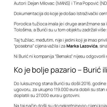
Autori: Dejan Milovac (MANS) i Tina Popović (ND 
Dokumentacija do koje je došao Istraživački cent
Porodica tužioca imala je i druge aranžmane sa 
Tološima, a Burići su u tom objektu zadržali više
Taj tužilac, međutim, nije i jedini koji je imao p
“posebna” cijena važila i za
Marka Lazovića
, si
Ni Burić ni kompanija “Bemaks” nijesu odgovoril
Ko je bolje pazario – Burić 
Do luksuznog stana Burići su došli 2016. godin
ugovoru, za ukupno 119.000 eura dobili su stan 
doplatili su 27.000 eura u gotovini.
Na taj način došli su do nekretnine po cijeni koj