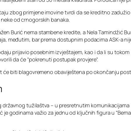
aju zbog primjene imovine tvrdi da se kreditno zadužio
d neke od crnogorskih banaka.
žen Burić nema stambene kredite, a Nela Tamindžić Buri
daja, međutim, bar prema dostupnim podacima ASK-a nije
prodaju prijavio posebnim izvještajem, kao i da li su tok
vorili da će “pokrenuti postupak provjere”.
t će biti blagovremeno obaviještena po okončanju postup
m
nog državnog tužilaštva – u presretnutim komunikacijama
ć je godinama važio za jednu od ključnih figura u “Bemak