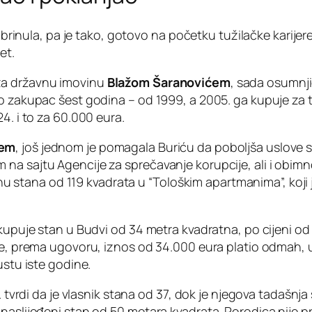
va brinula, pa je tako, gotovo na početku tužilačke karij
et.
za državnu imovinu
Blažom Šaranovićem
, sada osumnj
ao zakupac šest godina – od 1999, a 2005. ga kupuje za
4. i to za 60.000 eura.
ćem
, još jednom je pomagala Buriću da poboljša uslove s
na sajtu Agencije za sprečavanje korupcije, ali i obim
ovinu stana od 119 kvadrata u “Tološkim apartmanima”, koj
 kupuje stan u Budvi od 34 metra kvadratna, po cijeni o
je, prema ugovoru, iznos od 34.000 eura platio odmah, u
ustu iste godine.
8. tvrdi da je vlasnik stana od 37, dok je njegova tadašn
naslijeđeni stan od 50 metara kvadrata. Porodica nije pr