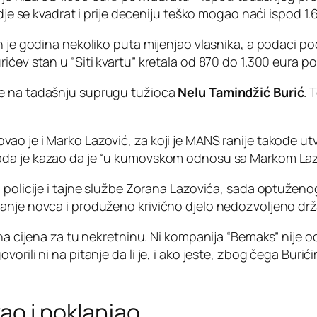
gdje se kvadrat i prije deceniju teško mogao naći ispod 1.
h je godina nekoliko puta mijenjao vlasnika, a podaci po
ićev stan u “Siti kvartu” kretala od 870 do 1.300 eura po
se na tadašnju suprugu tužioca
Nelu Tamindžić Burić
. 
 je i Marko Lazović, za koji je MANS ranije takođe utvrd
ada je kazao da je “u kumovskom odnosu sa Markom La
 policije i tajne službe Zorana Lazovića, sada optuženo
nje novca i produženo krivično djelo nedozvoljeno držan
na cijena za tu nekretninu. Ni kompanija “Bemaks” nije od
orili ni na pitanje da li je, i ako jeste, zbog čega Buri
ao i poklanjao