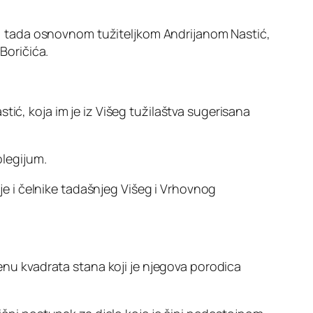
kom, tada osnovnom tužiteljkom Andrijanom Nastić,
Boričića.
ić, koja im je iz Višeg tužilaštva sugerisana
olegijum.
nje i čelnike tadašnjeg Višeg i Vrhovnog
jenu kvadrata stana koji je njegova porodica