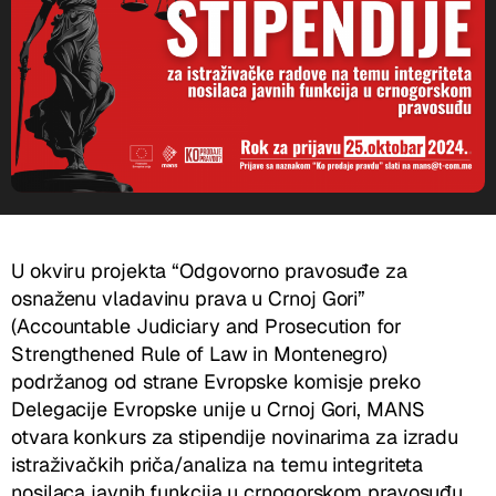
U okviru projekta “Odgovorno pravosuđe za
osnaženu vladavinu prava u Crnoj Gori”
(Accountable Judiciary and Prosecution for
Strengthened Rule of Law in Montenegro)
podržanog od strane Evropske komisje preko
Delegacije Evropske unije u Crnoj Gori, MANS
otvara konkurs za stipendije novinarima za izradu
istraživačkih priča/analiza na temu integriteta
nosilaca javnih funkcija u crnogorskom pravosuđu.