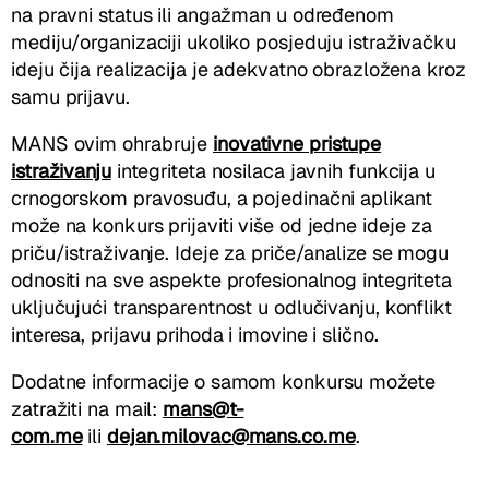
na pravni status ili angažman u određenom
mediju/organizaciji ukoliko posjeduju istraživačku
ideju čija realizacija je adekvatno obrazložena kroz
samu prijavu.
MANS ovim ohrabruje
inovativne pristupe
istraživanju
integriteta nosilaca javnih funkcija u
crnogorskom pravosuđu, a pojedinačni aplikant
može na konkurs prijaviti više od jedne ideje za
priču/istraživanje. Ideje za priče/analize se mogu
odnositi na sve aspekte profesionalnog integriteta
uključujući transparentnost u odlučivanju, konflikt
interesa, prijavu prihoda i imovine i slično.
Dodatne informacije o samom konkursu možete
zatražiti na mail:
mans@t-
com.me
ili
dejan.milovac@mans.co.me
.