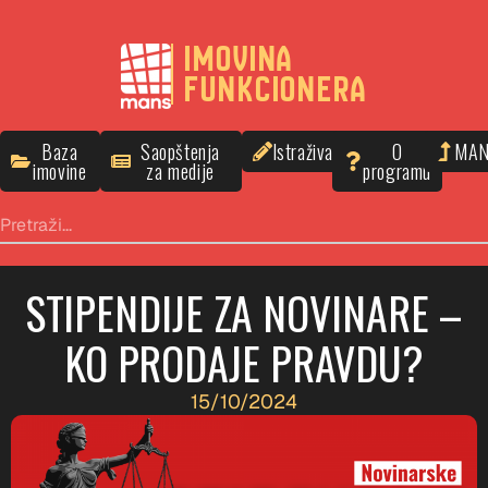
IMOVINA
FUNKCIONERA
Baza
Saopštenja
Istraživanja
O
MA
imovine
za medije
programu
STIPENDIJE ZA NOVINARE –
KO PRODAJE PRAVDU?
15/10/2024