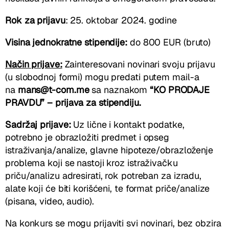
Rok za prijavu
: 25. oktobar 2024. godine
Visina jednokratne stipendije:
do 800 EUR (bruto)
Način prijave:
Zainteresovani novinari svoju prijavu
(u slobodnoj formi) mogu predati putem mail-a
na
mans@t-com.me
sa naznakom
“KO PRODAJE
PRAVDU” – prijava za stipendiju.
Sadržaj prijave:
Uz lične i kontakt podatke,
potrebno je obrazložiti predmet i opseg
istraživanja/analize, glavne hipoteze/obrazloženje
problema koji se nastoji kroz istraživačku
priču/analizu adresirati, rok potreban za izradu,
alate koji će biti korišćeni, te format priče/analize
(pisana, video, audio).
Na konkurs se mogu prijaviti svi novinari, bez obzira