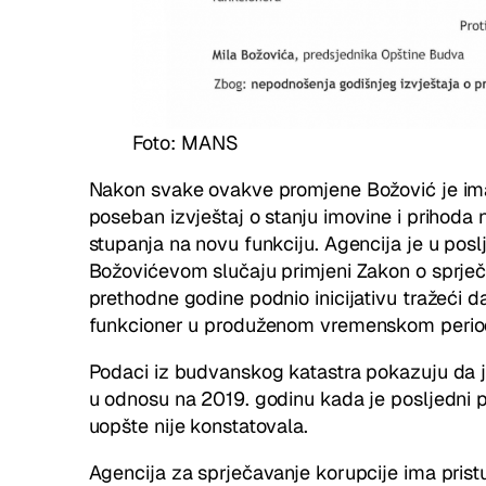
Foto: MANS
Nakon svake ovakve promjene Božović je i
poseban izvještaj o stanju imovine i prihoda
stupanja na novu funkciju. Agencija je u posl
Božovićevom slučaju primjeni Zakon o sprje
prethodne godine podnio inicijativu tražeći d
funkcioner u produženom vremenskom period
Podaci iz budvanskog katastra pokazuju da 
u odnosu na 2019. godinu kada je posljedni pu
uopšte nije konstatovala.
Agencija za sprječavanje korupcije ima pri