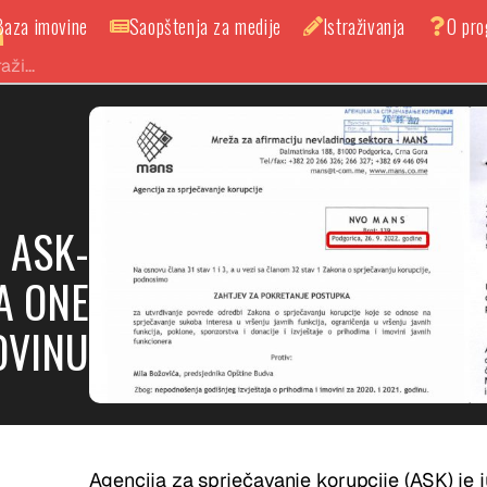
Baza imovine
Saopštenja za medije
Istraživanja
O pr
A
 ASK-
ZA ONE
OVINU
Agencija za sprječavanje korupcije (ASK) je 