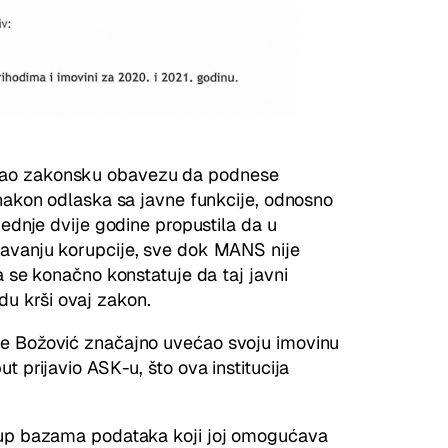
mao zakonsku obavezu da podnese
 nakon odlaska sa javne funkcije, odnosno
jednje dvije godine propustila da u
čavanju korupcije, sve dok MANS nije
a se konačno konstatuje da taj javni
u krši ovaj zakon.
je Božović značajno uvećao svoju imovinu
t prijavio ASK-u, što ova institucija
stup bazama podataka koji joj omogućava