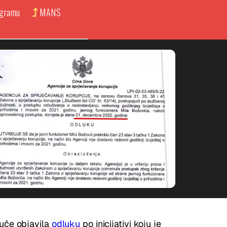
ogramu
MANS
juče objavila
odluku
po inicijativi koju je