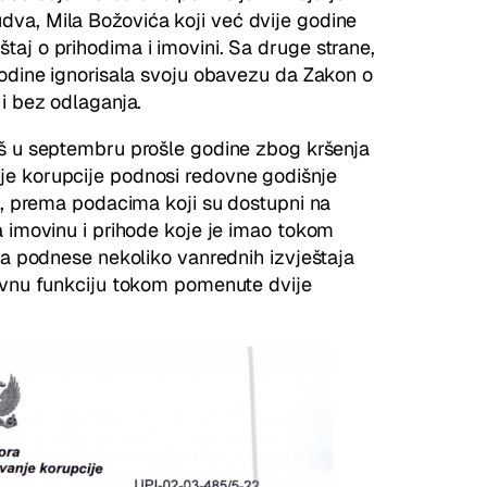
va, Mila Božovića koji već dvije godine
aj o prihodima i imovini. Sa druge strane,
godine ignorisala svoju obavezu da Zakon o
 i bez odlaganja.
š u septembru prošle godine zbog kršenja
je korupcije podnosi redovne godišnje
ić, prema podacima koji su dostupni na
a imovinu i prihode koje je imao tokom
 da podnese nekoliko vanrednih izvještaja
javnu funkciju tokom pomenute dvije