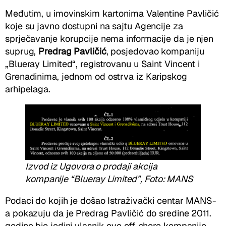
Međutim, u imovinskim kartonima Valentine Pavličić
koje su javno dostupni na sajtu Agencije za
sprječavanje korupcije nema informacije da je njen
suprug,
Predrag Pavličić
, posjedovao kompaniju
„Blueray Limited“, registrovanu u Saint Vincent i
Grenadinima, jednom od ostrva iz Karipskog
arhipelaga.
Izvod iz Ugovora o prodaji akcija
kompanije “Blueray Limited”, Foto: MANS
Podaci do kojih je došao Istraživački centar MANS-
a pokazuju da je Predrag Pavličić do sredine 2011.
godine bio jedini vlasnik ove off-shore kompanije