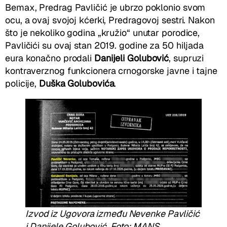
Bemax, Predrag Pavličić je ubrzo poklonio svom
ocu, a ovaj svojoj kćerki, Predragovoj sestri. Nakon
što je nekoliko godina „kružio“ unutar porodice,
Pavličići su ovaj stan 2019. godine za 50 hiljada
eura konačno prodali
Danijeli Golubović
, supruzi
kontraverznog funkcionera crnogorske javne i tajne
policije,
Duška Golubovića
.
Izvod iz Ugovora između Nevenke Pavličić
i Danijele Golubović, Foto: MANS