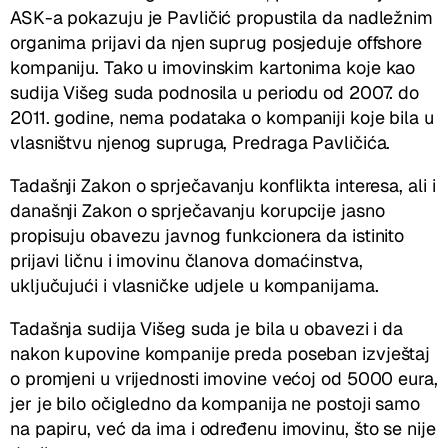
ASK-a pokazuju je Pavličić propustila da nadležnim
organima prijavi da njen suprug posjeduje offshore
kompaniju. Tako u imovinskim kartonima koje kao
sudija Višeg suda podnosila u periodu od 2007. do
2011. godine, nema podataka o kompaniji koje bila u
vlasništvu njenog supruga, Predraga Pavličića.
Tadašnji Zakon o sprječavanju konflikta interesa, ali i
današnji Zakon o sprječavanju korupcije jasno
propisuju obavezu javnog funkcionera da istinito
prijavi ličnu i imovinu članova domaćinstva,
uključujući i vlasničke udjele u kompanijama.
Tadašnja sudija Višeg suda je bila u obavezi i da
nakon kupovine kompanije preda poseban izvještaj
o promjeni u vrijednosti imovine većoj od 5000 eura,
jer je bilo očigledno da kompanija ne postoji samo
na papiru, već da ima i određenu imovinu, što se nije