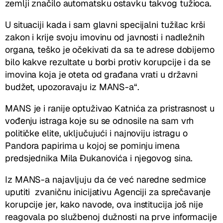
zemlji značilo automatsku ostavku takvog tužioca.
U situaciji kada i sam glavni specijalni tužilac krši
zakon i krije svoju imovinu od javnosti i nadležnih
organa, teško je očekivati da sa te adrese dobijemo
bilo kakve rezultate u borbi protiv korupcije i da se
imovina koja je oteta od građana vrati u državni
budžet, upozoravaju iz MANS-a“.
MANS je i ranije optuživao Katnića za pristrasnost u
vođenju istraga koje su se odnosile na sam vrh
političke elite, uključujući i najnoviju istragu o
Pandora papirima u kojoj se pominju imena
predsjednika Mila Đukanovića i njegovog sina.
Iz MANS-a najavljuju da će već naredne sedmice
uputiti zvaničnu inicijativu Agenciji za sprečavanje
korupcije jer, kako navode, ova institucija još nije
reagovala po službenoj dužnosti na prve informacije