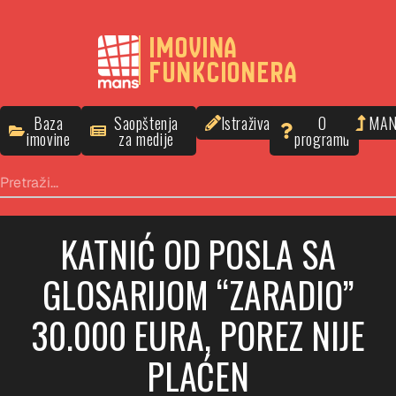
IMOVINA
FUNKCIONERA
Baza
Saopštenja
Istraživanja
O
MA
imovine
za medije
programu
KATNIĆ OD POSLA SA
GLOSARIJOM “ZARADIO”
30.000 EURA, POREZ NIJE
PLAĆEN