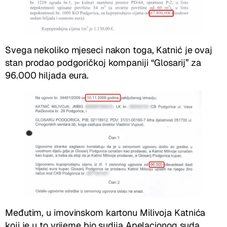
Svega nekoliko mjeseci nakon toga, Katnić je ovaj
stan prodao podgoričkoj kompaniji “Glosarij” za
96.000 hiljada eura.
Međutim, u imovinskom kartonu Milivoja Katnića
koji je u to vrijeme bio sudija Apelacionog suda