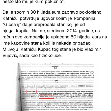
nešto što mu je kum poklonio”.
Da je spornih 30 hiljada eura zapravo poklonjeno
Katniću, potvrđuje ugovor kojim je kompanija
“Glosarij” dalje preprodala stan koji je od
njega kupila . Naime, sredinom 2014. godine, na
račun ove kompanije je uplaćeno 60 hijada eura na
ime kupovine stana koji je nekada pripadao
Milivoju Katniću. Kupac tog stana je bio Vladimir
Vujović, sada kao fizičko lice.